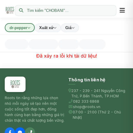
Tìm kiếm "CHOBANI"...
dr-pepper
Xuất xứ
Giá
Đã xảy ra lỗi khi tải dữ liệu!
Thông tin liên hệ
237 - 239 - 241 Nguyễn Công
Trứ, P.Bến Thành, TP.HCM
Roots tin rằng những lựa chọn
082 333 6868
nhỏ mỗi ngày sẽ tạo nên một
shop@roots.vn
cuộc sống tốt đẹp hơn, đồng
07:00 - 21:00 (Thứ 2 - Chủ
hành cùng bạn bằng những giá trị
Nhật)
chân thật và chất lượng bền vững.