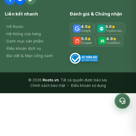
Liên kết nhanh
Đánh giá & Chứng nhận
Về Roots
4.5
5.0
Google
TripAdvisor
Hệ thống cửa hàng
5.0
4.9
Danh mục sản phẩm
Shopee
GrabMart
Điều khoản dịch vụ
Bài viết & Mẹo sống xanh
© 2026
Roots.vn
. Tất cả quyền được bảo lưu.
Chính sách bảo mật
•
Điều khoản sử dụng