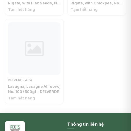
Rigate, with Flax Seeds, No.
Rigate, with Chickpea, No.
532 (450g) - DELVERDE
132 (450g) - DELVERDE
Tạm hết hàng
Tạm hết hàng
DELVERDE
•
Gói
Lasagna, Lasagne All`uovo,
No. 103 (500g) - DELVERDE
Tạm hết hàng
Thông tin liên hệ