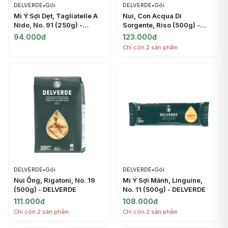
DELVERDE
•
Gói
DELVERDE
•
Gói
Mì Ý Sợi Dẹt, Tagliatelle A
Nui, Con Acqua Di
Nido, No. 91 (250g) -
Sorgente, Riso (500g) -
DELVERDE
DELVERDE
94.000đ
123.000đ
Chỉ còn 2 sản phẩm
DELVERDE
•
Gói
DELVERDE
•
Gói
Nui Ống, Rigatoni, No. 19
Mì Ý Sợi Mảnh, Linguine,
(500g) - DELVERDE
No. 11 (500g) - DELVERDE
111.000đ
108.000đ
Chỉ còn 2 sản phẩm
Chỉ còn 2 sản phẩm