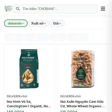
Tìm kiếm "CHOBANI"...
delverde
Xuất xứ
Giá
DELVERDE
•
Gói
DELVERDE
•
Gói
Nui Hình Vỏ Sò,
Nui Xoắn Nguyên Cám Hữu
Conchiglioni I Giganti, No.
Cơ, Whole Wheat Organic
240 (500g) - DELVERDE
Fusilli, No. 146 (500g) -
146.000đ
125.000đ