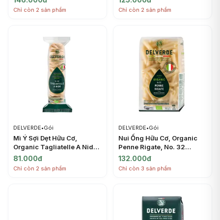
DELVERDE
Chỉ còn 2 sản phẩm
Chỉ còn 2 sản phẩm
DELVERDE
•
Gói
DELVERDE
•
Gói
Mì Ý Sợi Dẹt Hữu Cơ,
Nui Ống Hữu Cơ, Organic
Organic Tagliatelle A Nido,
Penne Rigate, No. 32
No. 82 (250g) - DELVERDE
(500g) - DELVERDE
81.000đ
132.000đ
Chỉ còn 2 sản phẩm
Chỉ còn 3 sản phẩm