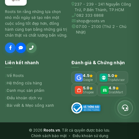
237 - 239 - 241 Nguyễn Công
Trứ, P.Bến Thành, TP.HCM
Roots tin rằng những lựa chọn
082 333 6868
nhỏ mỗi ngày sẽ tạo nên một
shop@roots.vn
cuộc sống tốt đẹp hơn, đồng
07:00 - 21:00 (Thứ 2 - Chủ
hành cùng bạn bằng những giá trị
Nhật)
chân thật và chất lượng bền vững.
Liên kết nhanh
Đánh giá & Chứng nhận
Về Roots
4.5
5.0
Google
TripAdvisor
Hệ thống cửa hàng
5.0
4.9
Danh mục sản phẩm
Shopee
GrabMart
Điều khoản dịch vụ
Bài viết & Mẹo sống xanh
© 2026
Roots.vn
. Tất cả quyền được bảo lưu.
Chính sách bảo mật
•
Điều khoản sử dụng