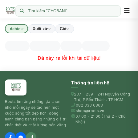
Tìm kiếm "CHOBANI"...
debic
Xuất xứ
Giá
Đã xảy ra lỗi khi tải dữ liệu!
Thông tin liên hệ
237 - 239 - 241 Nguyễn Công
Trứ, P.Bến Thành, TP.HCM
Roots tin rằng những lựa chọn
082 333 6868
nhỏ mỗi ngày sẽ tạo nên một
shop@roots.vn
cuộc sống tốt đẹp hơn, đồng
07:00 - 21:00 (Thứ 2 - Chủ
hành cùng bạn bằng những giá trị
Nhật)
chân thật và chất lượng bền vững.