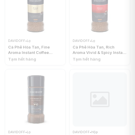
DAVIDOFF
•
Lọ
DAVIDOFF
•
Lọ
Cà Phê Hòa Tan, Fine
Cà Phê Hòa Tan, Rich
Aroma Instant Coffee
Aroma Vivid & Spicy Instant
(100g) - DAVIDOFF
Coffee, 100% Arabica
Tạm hết hàng
Tạm hết hàng
(100g) - DAVIDOFF
DAVIDOFF
•
Lọ
DAVIDOFF
•
Hộp