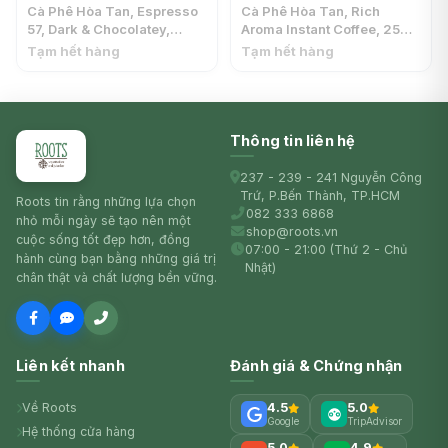
Cà Phê Hòa Tan, Espresso
Cà Phê Hòa Tan, Rich
57, Dark & Chocolatey,
Aroma Instant Coffee, 25
Instant Coffee, 100%
Gói (45g) - DAVIDOFF
Tạm hết hàng
Tạm hết hàng
Arabica (100g) - DAVIDOFF
Thông tin liên hệ
237 - 239 - 241 Nguyễn Công
Trứ, P.Bến Thành, TP.HCM
Roots tin rằng những lựa chọn
082 333 6868
nhỏ mỗi ngày sẽ tạo nên một
shop@roots.vn
cuộc sống tốt đẹp hơn, đồng
07:00 - 21:00 (Thứ 2 - Chủ
hành cùng bạn bằng những giá trị
Nhật)
chân thật và chất lượng bền vững.
Liên kết nhanh
Đánh giá & Chứng nhận
Về Roots
4.5
5.0
Google
TripAdvisor
Hệ thống cửa hàng
5.0
4.9