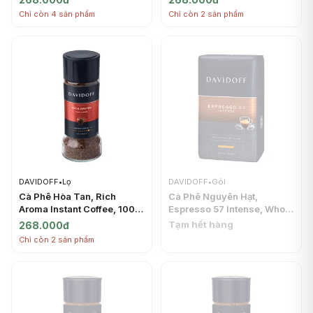
Chỉ còn 4 sản phẩm
Chỉ còn 2 sản phẩm
DAVIDOFF
•
Lọ
DAVIDOFF
•
Gói
Cà Phê Hòa Tan, Rich
Cà Phê Nguyên Hạt,
Aroma Instant Coffee, 100%
Espresso 57 Intense, Whole
Arabica (90g) - DAVIDOFF
Beans (500g) - DAVIDOFF
Tạm hết hàng
268.000đ
Chỉ còn 2 sản phẩm