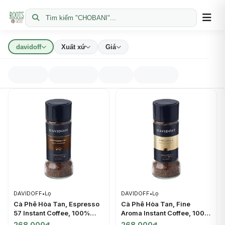
Tìm kiếm "CHOBANI"...
davidoff
Xuất xứ
Giá
DAVIDOFF
•
Lọ
DAVIDOFF
•
Lọ
Cà Phê Hòa Tan, Espresso
Cà Phê Hòa Tan, Fine
57 Instant Coffee, 100%
Aroma Instant Coffee, 100%
Arabica (90g) - DAVIDOFF
Arabica (90g) - DAVIDOFF
268.000đ
268.000đ