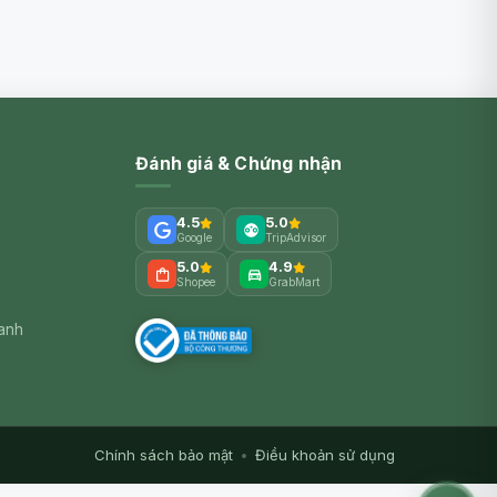
Đánh giá & Chứng nhận
4.5
5.0
Google
TripAdvisor
5.0
4.9
Shopee
GrabMart
xanh
Chính sách bảo mật
•
Điều khoản sử dụng