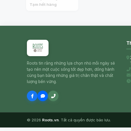
Red Apples (900g) -
Tạm hết hàng
DAISY GIRL ORGANICS
Th
Roots tin rằng những lựa chọn nhỏ mỗi ngày sẽ
tạo nên một cuộc sống tốt đẹp hơn, đồng hành
cùng bạn bằng những giá trị chân thật và chất
lượng bền vững.
© 2026
Roots.vn
. Tất cả quyền được bảo lưu.