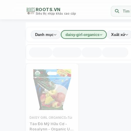
ROOTS.VN
Tìm 
Siêu thị nhập khẩu cao cấp
Danh mục
daisy-girl-organics
Xuất xứ
DAISY GIRL ORGANICS
•
Túi
Táo Đỏ Mỹ Hữu Cơ -
Rosalynn - Organic US