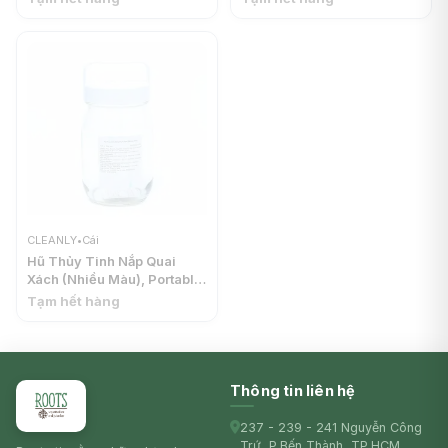
CLEANLY
CLEANLY
•
Cái
Hũ Thủy Tinh Nắp Quai
Xách (Nhiều Màu), Portable
Glass Bottle (475ml) -
Tạm hết hàng
CLEANLY
Thông tin liên hệ
237 - 239 - 241 Nguyễn Công
Trứ, P.Bến Thành, TP.HCM