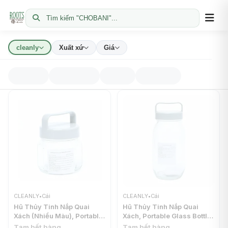
Tìm kiếm "CHOBANI"...
cleanly
Xuất xứ
Giá
CLEANLY
•
Cái
CLEANLY
•
Cái
Hũ Thủy Tinh Nắp Quai
Hũ Thủy Tinh Nắp Quai
Xách (Nhiều Màu), Portable
Xách, Portable Glass Bottle
Glass Bottle (265ml) -
(780ml) - CLEANLY
Tạm hết hàng
Tạm hết hàng