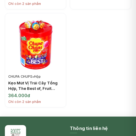
Cây (120g) - CHUPA
Cola, 10 Cây (120g) -
Chỉ còn 2 sản phẩm
CHUPS
CHUPA CHUPS
CHUPA CHUPS
•
Hộp
Kẹo Mút Vị Trái Cây Tổng
Hợp, The Best of, Fruit
Lollipop Assortment, 50
364.000đ
Cây (600g) - CHUPA
Chỉ còn 2 sản phẩm
CHUPS
Thông tin liên hệ