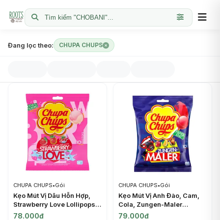
Tìm kiếm "CHOBANI"...
Đang lọc theo:
CHUPA CHUPS
CHUPA CHUPS
•
Gói
CHUPA CHUPS
•
Gói
Kẹo Mút Vị Dâu Hỗn Hợp,
Kẹo Mút Vị Anh Đào, Cam,
Strawberry Love Lollipops,
Cola, Zungen-Maler
3-Flavor Assortment, 10
Lollipops, Cherry, Orange &
78.000đ
79.000đ