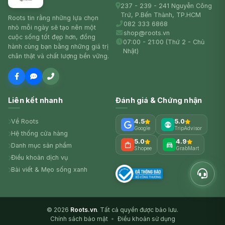
237 - 239 - 241 Nguyễn Công
Trứ, P.Bến Thành, TP.HCM
Roots tin rằng những lựa chọn
082 333 6868
nhỏ mỗi ngày sẽ tạo nên một
shop@roots.vn
cuộc sống tốt đẹp hơn, đồng
07:00 - 21:00 (Thứ 2 - Chủ
hành cùng bạn bằng những giá trị
Nhật)
chân thật và chất lượng bền vững.
Liên kết nhanh
Đánh giá & Chứng nhận
Về Roots
4.5
5.0
Google
TripAdvisor
Hệ thống cửa hàng
5.0
4.9
Danh mục sản phẩm
Shopee
GrabMart
Điều khoản dịch vụ
Bài viết & Mẹo sống xanh
© 2026
Roots.vn
. Tất cả quyền được bảo lưu.
Chính sách bảo mật
•
Điều khoản sử dụng