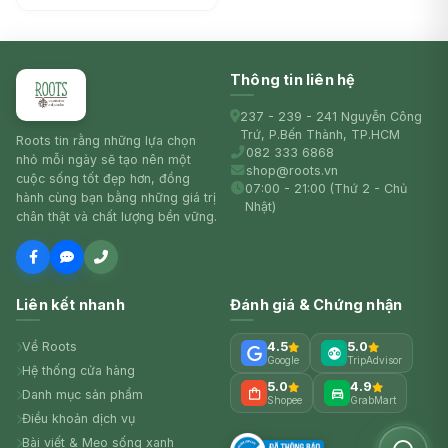
(22.5cm) - CHUOBUSSAN
Thông tin liên hệ
237 - 239 - 241 Nguyễn Công
Trứ, P.Bến Thành, TP.HCM
Roots tin rằng những lựa chọn
082 333 6868
nhỏ mỗi ngày sẽ tạo nên một
shop@roots.vn
cuộc sống tốt đẹp hơn, đồng
07:00 - 21:00 (Thứ 2 - Chủ
hành cùng bạn bằng những giá trị
Nhật)
chân thật và chất lượng bền vững.
Liên kết nhanh
Đánh giá & Chứng nhận
Về Roots
4.5
5.0
Google
TripAdvisor
Hệ thống cửa hàng
5.0
4.9
Danh mục sản phẩm
Shopee
GrabMart
Điều khoản dịch vụ
Bài viết & Mẹo sống xanh