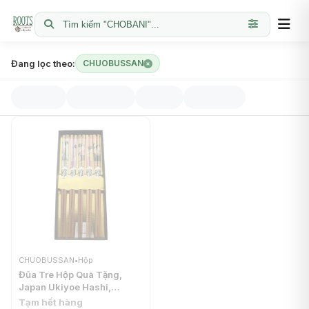
Tìm kiếm "CHOBANI"...
Đang lọc theo:
CHUOBUSSAN
CHUOBUSSAN
•
Hộp
Đũa Tre Hộp Quà Tặng,
Japan Ukiyoe Hashi,
Bamboo Chopsticks, 5 Đôi
Tạm hết hàng