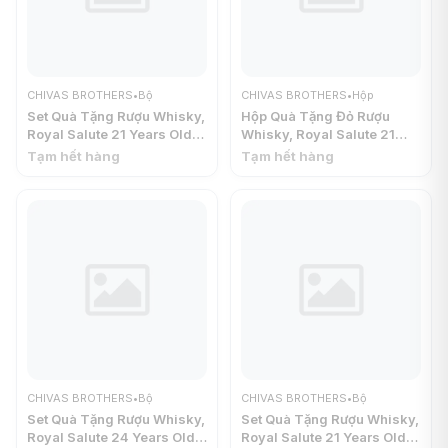
CHIVAS BROTHERS
•
Bộ
CHIVAS BROTHERS
•
Hộp
Set Quà Tặng Rượu Whisky,
Hộp Quà Tặng Đỏ Rượu
Royal Salute 21 Years Old,
Whisky, Royal Salute 21
Blended Scotch Whisky,
Years Old, Blended Scotch
Tạm hết hàng
Tạm hết hàng
The Signature Blend, 40%
Whisky, The Signature
(700ml) - CHIVAS
Blend, 40% (700ml) -
BROTHERS
CHIVAS BROTHERS
CHIVAS BROTHERS
•
Bộ
CHIVAS BROTHERS
•
Bộ
Set Quà Tặng Rượu Whisky,
Set Quà Tặng Rượu Whisky,
Royal Salute 24 Years Old,
Royal Salute 21 Years Old,