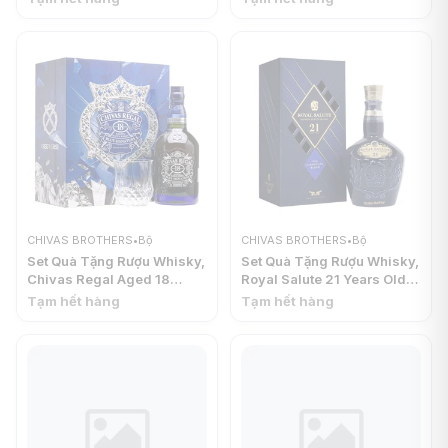
Blended Scotch Whisky,
Whisky, Exclusive Blend,
40% (700ml) - CHIVAS
40% (700ml) - CHIVAS
BROTHERS
BROTHERS
CHIVAS BROTHERS
•
Bộ
CHIVAS BROTHERS
•
Bộ
Set Quà Tặng Rượu Whisky,
Set Quà Tặng Rượu Whisky,
Chivas Regal Aged 18
Royal Salute 21 Years Old,
Years, Blended Scotch
Blended Scotch Whisky,
Tạm hết hàng
Tạm hết hàng
Whisky, Blue Signature,
The Signature Blend, 40%
40% (70cl) - CHIVAS
(700ml) - CHIVAS
BROTHERS
BROTHERS