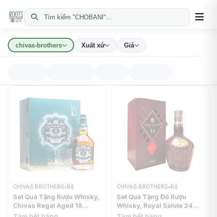
Tìm kiếm "CHOBANI"...
chivas-brothers
Xuất xứ
Giá
CHIVAS BROTHERS
•
Bộ
CHIVAS BROTHERS
•
Bộ
Set Quà Tặng Rượu Whisky,
Set Quà Tặng Đỏ Rượu
Chivas Regal Aged 18
Whisky, Royal Salute 24
Years, Mizunara Oak Casks
Years Old, Blended Scotch
Tạm hết hàng
Tạm hết hàng