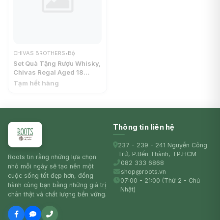
CHIVAS BROTHERS
•
Bộ
Set Quà Tặng Rượu Whisky,
Chivas Regal Aged 18
Years, Blended Scotch
Tạm hết hàng
Whisky, Lisa Limited
Edition, 40% (700ml) -
CHIVAS BROTHERS
Thông tin liên hệ
237 - 239 - 241 Nguyễn Công
Trứ, P.Bến Thành, TP.HCM
Roots tin rằng những lựa chọn
082 333 6868
nhỏ mỗi ngày sẽ tạo nên một
shop@roots.vn
cuộc sống tốt đẹp hơn, đồng
07:00 - 21:00 (Thứ 2 - Chủ
hành cùng bạn bằng những giá trị
Nhật)
chân thật và chất lượng bền vững.