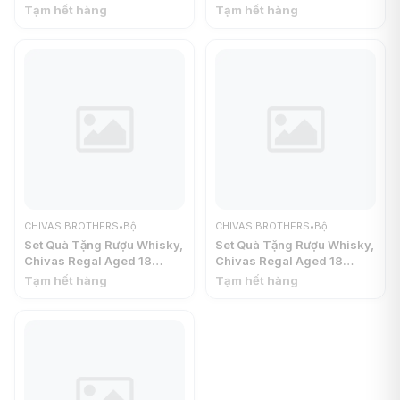
Blended Scotch Whisky,
Blended Scotch Whisky,
Tạm hết hàng
Tạm hết hàng
Exclusive Blend, 40%
The Signature Blend, 40%
(700ml) - CHIVAS
(700ml) - CHIVAS
BROTHERS
BROTHERS
CHIVAS BROTHERS
•
Bộ
CHIVAS BROTHERS
•
Bộ
Set Quà Tặng Rượu Whisky,
Set Quà Tặng Rượu Whisky,
Chivas Regal Aged 18
Chivas Regal Aged 18
Years, Blended Scotch
Years, Blended Scotch
Tạm hết hàng
Tạm hết hàng
Whisky, Blue Signature,
Whisky, Gold Signature,
40% (700ml) - CHIVAS
40% (700ml) - CHIVAS
BROTHERS
BROTHERS