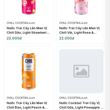
CHILL COCKTAIL
•
Lon
CHILL COCKTAIL
•
Lon
Nước Trái Cây Lên Men Vị
Nước Trái Cây Lên Men Vị
Chill Dâu, Light Strawberry
Chill Vải, Light Rose &
& Vodka, 3% (330ml) -
Lychee Vodka, 3% (330ml)
22.000đ
22.000đ
CHILL COCKTAIL
- CHILL COCKTAIL
CHILL COCKTAIL
•
Lon
CHILL COCKTAIL
•
Lon
Nước Trái Cây Lên Men Vị
Nước Cocktail Trái Cây Vị
Chill Đào, Light Peach &
Chill Dứa, Light Pineapple &