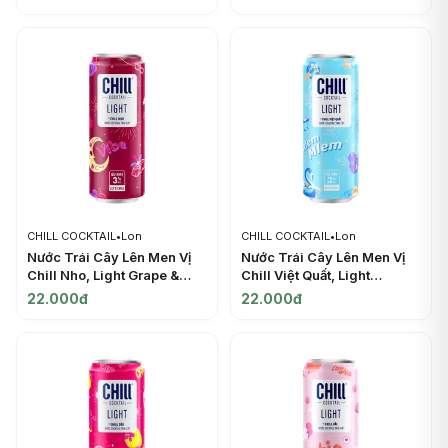
(250ml) - CHILL COCKTAIL
Sparkling, 3% (250ml) -
CHILL COCKTAIL
CHILL COCKTAIL
•
Lon
CHILL COCKTAIL
•
Lon
Nước Trái Cây Lên Men Vị
Nước Trái Cây Lên Men Vị
Chill Nho, Light Grape &
Chill Việt Quất, Light
Rum, 3% (330ml) - CHILL
Blueberry & Vodka, 3%
22.000đ
22.000đ
COCKTAIL
(330ml) - CHILL COCKTAIL