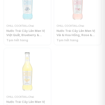
CHILL COCKTAIL
•
Chai
CHILL COCKTAIL
•
Chai
Nước Trái Cây Lên Men Vị
Nước Trái Cây Lên Men Vị
Việt Quất, Blueberry &
Vải & Hoa Hồng, Rose &
Vodka Sparkling, 4%
Lychee Vodka Sparkling,
Tạm hết hàng
Tạm hết hàng
(275ml) - CHILL COCKTAIL
4% (275ml) - CHILL
COCKTAIL
CHILL COCKTAIL
•
Chai
Nước Trái Cây Lên Men Vị