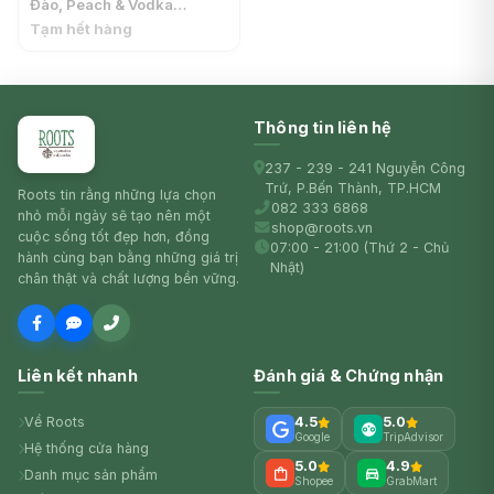
Đào, Peach & Vodka
Sparkling, 4% (275ml) -
Tạm hết hàng
CHILL COCKTAIL
Thông tin liên hệ
237 - 239 - 241 Nguyễn Công
Trứ, P.Bến Thành, TP.HCM
Roots tin rằng những lựa chọn
082 333 6868
nhỏ mỗi ngày sẽ tạo nên một
shop@roots.vn
cuộc sống tốt đẹp hơn, đồng
07:00 - 21:00 (Thứ 2 - Chủ
hành cùng bạn bằng những giá trị
Nhật)
chân thật và chất lượng bền vững.
Liên kết nhanh
Đánh giá & Chứng nhận
Về Roots
4.5
5.0
Google
TripAdvisor
Hệ thống cửa hàng
5.0
4.9
Danh mục sản phẩm
Shopee
GrabMart