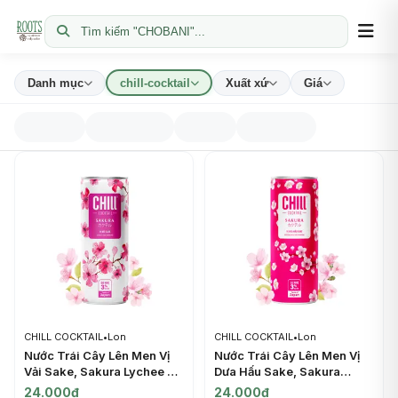
Tìm kiếm "CHOBANI"...
Danh mục
chill-cocktail
Xuất xứ
Giá
CHILL COCKTAIL
•
Lon
CHILL COCKTAIL
•
Lon
Nước Trái Cây Lên Men Vị
Nước Trái Cây Lên Men Vị
Vải Sake, Sakura Lychee &
Dưa Hấu Sake, Sakura
Sake Sparkling, 3%
Watermelon & Sake
24.000đ
24.000đ