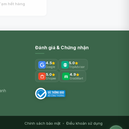
(350g) - CHATEL
Tạm hết hàng
Đánh giá & Chứng nhận
4.5
5.0
Google
TripAdvisor
5.0
4.9
Shopee
GrabMart
xanh
Chính sách bảo mật
•
Điều khoản sử dụng