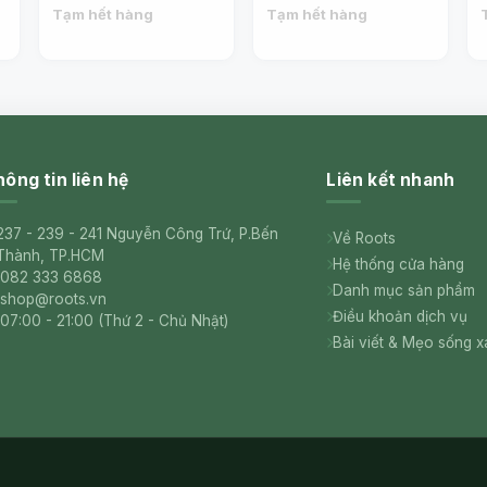
Acidity (75cl) - CHATEL
(75cl) - CHATEL
Tạm hết hàng
Tạm hết hàng
ông tin liên hệ
Liên kết nhanh
237 - 239 - 241 Nguyễn Công Trứ, P.Bến
Về Roots
Thành, TP.HCM
Hệ thống cửa hàng
082 333 6868
Danh mục sản phẩm
shop@roots.vn
Điều khoản dịch vụ
07:00 - 21:00 (Thứ 2 - Chủ Nhật)
Bài viết & Mẹo sống 