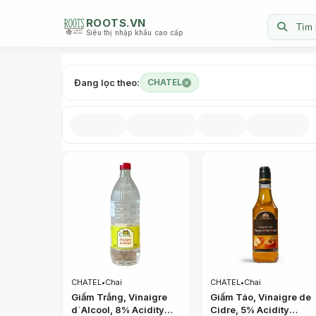
ROOTS.VN
Tìm 
Siêu thị nhập khẩu cao cấp
Đang lọc theo:
CHATEL
CHATEL
•
Chai
CHATEL
•
Chai
Giấm Trắng, Vinaigre
Giấm Táo, Vinaigre de
d`Alcool, 8% Acidity
Cidre, 5% Acidity