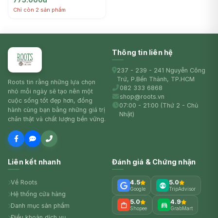
MOUTON
Chỉ còn 2 sản phẩm
Thông tin liên hệ
237 - 239 - 241 Nguyễn Công
Trứ, P.Bến Thành, TP.HCM
Roots tin rằng những lựa chọn
082 333 6868
nhỏ mỗi ngày sẽ tạo nên một
shop@roots.vn
cuộc sống tốt đẹp hơn, đồng
07:00 - 21:00 (Thứ 2 - Chủ
hành cùng bạn bằng những giá trị
Nhật)
chân thật và chất lượng bền vững.
Liên kết nhanh
Đánh giá & Chứng nhận
Về Roots
4.5
5.0
Google
TripAdvisor
Hệ thống cửa hàng
5.0
4.9
Danh mục sản phẩm
Shopee
GrabMart
Điều khoản dịch vụ