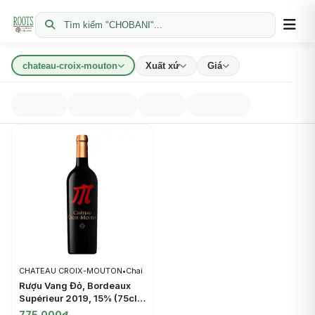
Tìm kiếm "CHOBANI"...
chateau-croix-mouton
Xuất xứ
Giá
CHATEAU CROIX-MOUTON
•
Chai
Rượu Vang Đỏ, Bordeaux
Supérieur 2019, 15% (75cl)
- CHATEAU CROIX-
775.000đ