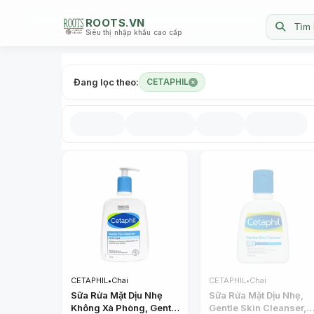
ROOTS.VN
Tìm 
Siêu thị nhập khẩu cao cấp
Đang lọc theo:
CETAPHIL
CETAPHIL
•
Chai
CETAPHIL
•
Chai
Sữa Rửa Mặt Dịu Nhẹ
Sữa Rửa Mặt Dịu Nhẹ,
Không Xà Phòng, Gentle
Gentle Skin Cleanser,