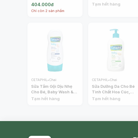
Skin Cleanser, All Skin
Face & Body, for All
Tạm hết hàng
404.000đ
Types (500ml) -
Skin Types (125ml) -
Chỉ còn 2 sản phẩm
CETAPHIL
CETAPHIL
CETAPHIL
•
Chai
CETAPHIL
•
Chai
Sữa Tắm Gội Dịu Nhẹ
Sữa Dưỡng Da Cho Bé
Cho Bé, Baby Wash &
Tinh Chất Hoa Cúc,
Shampoo, with Organic
Baby Daily Lotion, with
Tạm hết hàng
Tạm hết hàng
Calendula, Tear Free
Organic Calendula
(230ml) - CETAPHIL
(400ml) - CETAPHIL