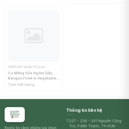
QUALITY
QUALITY
CENTURY QUALITY
•
Lon
Cá Măng Sữa Ngâm Dầu,
Bangus Fillet in Vegetable
Oil (184g) - CENTURY
Tạm hết hàng
QUALITY
Thông tin liên hệ
237 - 239 - 241 Nguyễn Công
Trứ, P.Bến Thành, TP.HCM
Roots tin rằng những lựa chọn