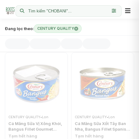
Tìm kiếm "CHOBANI"...
Đang lọc theo:
CENTURY QUALITY
CENTURY QUALITY
•
Lon
CENTURY QUALITY
•
Lon
Cá Măng Sữa Vị Xông Khói,
Cá Măng Sữa Xốt Tây Ban
Bangus Fillet Gourmet
Nha, Bangus Fillet Spanish
Tinapa (184g) - CENTURY
Style (184g) - CENTURY
Tạm hết hàng
Tạm hết hàng