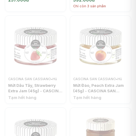
CASSIANO
(150g) - CASCINA SAN
Chỉ còn 3 sản phẩm
CASSIANO
CASCINA SAN CASSIANO
•
Hũ
CASCINA SAN CASSIANO
•
Hũ
Mứt Dâu Tây, Strawberry
Mứt Đào, Peach Extra Jam
Extra Jam (45g) - CASCINA
(45g) - CASCINA SAN
SAN CASSIANO
CASSIANO
Tạm hết hàng
Tạm hết hàng