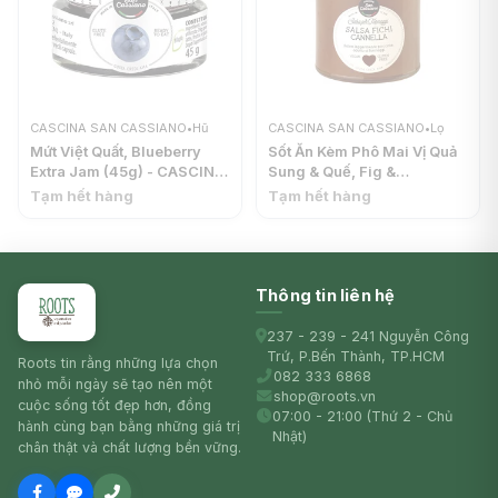
CASCINA SAN CASSIANO
•
Hũ
CASCINA SAN CASSIANO
•
Lọ
Mứt Việt Quất, Blueberry
Sốt Ăn Kèm Phô Mai Vị Quả
Extra Jam (45g) - CASCINA
Sung & Quế, Fig &
SAN CASSIANO
Cinnamon Sauce (170g) -
Tạm hết hàng
Tạm hết hàng
CASCINA SAN CASSIANO
Thông tin liên hệ
237 - 239 - 241 Nguyễn Công
Trứ, P.Bến Thành, TP.HCM
Roots tin rằng những lựa chọn
082 333 6868
nhỏ mỗi ngày sẽ tạo nên một
shop@roots.vn
cuộc sống tốt đẹp hơn, đồng
07:00 - 21:00 (Thứ 2 - Chủ
hành cùng bạn bằng những giá trị
Nhật)
chân thật và chất lượng bền vững.