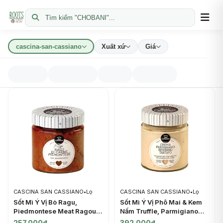
Tìm kiếm "CHOBANI"...
cascina-san-cassiano
Xuất xứ
Giá
CASCINA SAN CASSIANO
•
Lọ
CASCINA SAN CASSIANO
•
Lọ
Sốt Mì Ý Vị Bò Ragu,
Sốt Mì Ý Vị Phô Mai & Kem
Piedmontese Meat Ragout
Nấm Truffle, Parmigiano
(190g) - CASCINA SAN
Reggiano & Truffle Cream
257.000đ
392.000đ