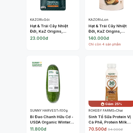
KAZORI
•
Gói
KAZORI
•
Lon
Hạt & Trái Cây Nhiệt
Hạt & Trái Cây Nhiệt
Đới, KaZ Origins,
Đới, KaZ Origins,
Tropical Fruit & Nut
Tropical Fruit & Nut
23.000đ
140.000đ
Trail Mix, 1.06 oz (30g)
Trail Mix, 6.3 oz (180g
Chỉ còn 4 sản phẩm
- KAZORI
- KAZORI
Giảm 25%
SUNNY HARVEST
•
100g
ROKEBY FARMS
•
Chai
Bí Đao Chanh Hữu Cơ -
Sinh Tố Sữa Protein Vị
USDA Organic Winter
Cà Phê, Protein Milk
Melon - SUNNY
Smoothie, Double
11.800đ
70.500đ
94.000đ
HARVEST
Espresso (425ml) -