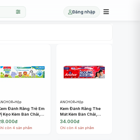
Đăng nhập
ANCHOR
•
Hộp
ANCHOR
•
Hộp
Kem Đánh Răng Trẻ Em
Kem Đánh Răng The
Vị Kẹo Kèm Bàn Chải,
Mát Kèm Bàn Chải,
Jungle Kids
Cooling Fresh Gel
28.000đ
34.000đ
Toothpaste, Bubble
Toothpaste, Toothbrush
Chỉ còn 4 sản phẩm
Chỉ còn 4 sản phẩm
Gum Flavor, Toothbrush
Included (150g) -
Included (50g) -
ANCHOR