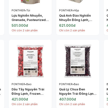
PONTHIER
•
Túi
PONTHIER
•
Hộp
Lựu Nghiền Nhuyễn,
Quả Anh Đào Nghiền
Grenade, Pasteurized
Nhuyễn Đông Lạnh,
Chilled Sugared Puree
Purée Griotte, Frozen
501.000đ
621.000đ
Pomegranate (1kg) -
Sugared Morello
Chỉ còn 2 sản phẩm
Chỉ còn 2 sản phẩm
PONTHIER
Cherry, 2.2 lbs (1kg) -
PONTHIER
PONTHIER
•
Bao
PONTHIER
•
Bao
n
Dâu Tây Nguyên Trái
Quả Lý Chua Đen
Đông Lạnh, Frozen
Nguyên Trái Đông Lạnh,
Strawberries IQF, 2.2
Frozen Blackcurrants
421.000đ
407.000đ
lbs (1kg) - PONTHIER
IQF, 2.2 lbs (1kg) -
Chỉ còn 2 sản phẩm
Chỉ còn 2 sản phẩm
PONTHIER