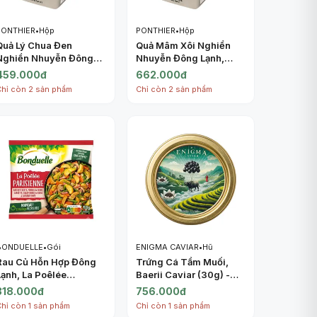
PONTHIER
•
Hộp
PONTHIER
•
Hộp
Quả Lý Chua Đen
Quả Mâm Xôi Nghiền
Nghiền Nhuyễn Đông
Nhuyễn Đông Lạnh,
Lạnh, Purée Cassis,
Purée Framboise,
459.000đ
662.000đ
Frozen Sugared
Frozen Raspberry, 2.2
Chỉ còn 2 sản phẩm
Chỉ còn 2 sản phẩm
Blackcurrant, 2.2 lbs
lbs (1kg) - PONTHIER
(1kg) - PONTHIER
BONDUELLE
•
Gói
ENIGMA CAVIAR
•
Hũ
Rau Củ Hỗn Hợp Đông
Trứng Cá Tầm Muối,
Lạnh, La Poêlée
Baerii Caviar (30g) -
Parisienne (750g) -
ENIGMA CAVIAR
318.000đ
756.000đ
BONDUELLE
Chỉ còn 1 sản phẩm
Chỉ còn 1 sản phẩm