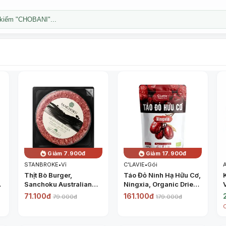
kiếm "CHOBANI"...
Giảm 7.900đ
Giảm 17.900đ
STANBROKE
•
Vỉ
C'LAVIE
•
Gói
Thịt Bò Burger,
Táo Đỏ Ninh Hạ Hữu Cơ,
Sanchoku Australian
Ningxia, Organic Dried
Beef Artisans, Grass
Jujube (450g) - C'LAVIE
71.100đ
161.100đ
79.000đ
179.000đ
Fed Burger (150g) -
STANBROKE