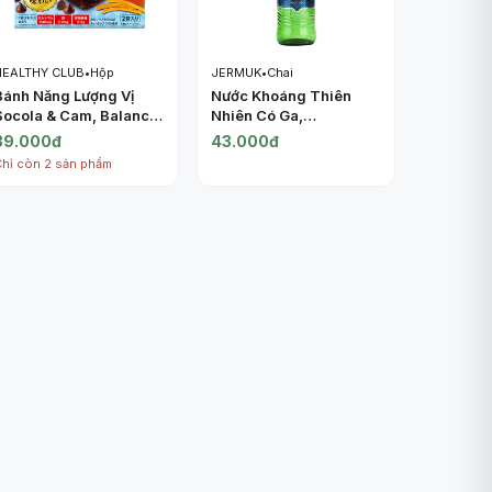
HEALTHY CLUB
•
Hộp
JERMUK
•
Chai
Bánh Năng Lượng Vị
Nước Khoáng Thiên
Socola & Cam, Balance
Nhiên Có Ga,
Power, Moist Chocolate
Carbonated Natural
39.000đ
43.000đ
& Orange Energy Bar, 2
Mineral Water (0.5L) -
Chỉ còn 2 sản phẩm
Gói (60.8g) - HEALTHY
JERMUK
CLUB