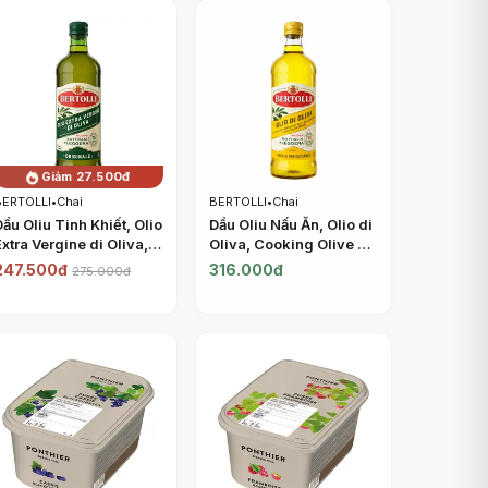
ANCHOR
Giảm 27.500đ
BERTOLLI
•
Chai
BERTOLLI
•
Chai
Dầu Oliu Tinh Khiết, Olio
Dầu Oliu Nấu Ăn, Olio di
Extra Vergine di Oliva,
Oliva, Cooking Olive Oil
Extra Virgin Olive Oil
(1L) - BERTOLLI
247.500đ
316.000đ
275.000đ
(1L) - BERTOLLI