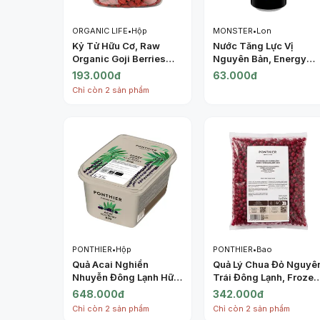
ORGANIC LIFE
•
Hộp
MONSTER
•
Lon
Kỷ Tử Hữu Cơ, Raw
Nước Tăng Lực Vị
Organic Goji Berries
Nguyên Bản, Energy
(180g) - ORGANIC LIFE
Drink, Original (500ml)
193.000đ
63.000đ
- MONSTER
Chỉ còn 2 sản phẩm
PONTHIER
•
Hộp
PONTHIER
•
Bao
Quả Acai Nghiền
Quả Lý Chua Đỏ Nguyê
Nhuyễn Đông Lạnh Hữu
Trái Đông Lạnh, Frozen
Cơ, Purée Acai Bio,
Redcurrants IQF, 2.2
648.000đ
342.000đ
Frozen Acai Berry, 2.2
lbs (1kg) - PONTHIER
Chỉ còn 2 sản phẩm
Chỉ còn 2 sản phẩm
lbs (1kg) - PONTHIER