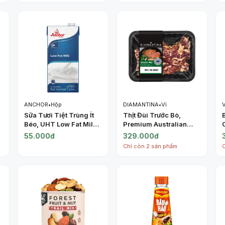
ANCHOR
•
Hộp
DIAMANTINA
•
Vỉ
Sữa Tươi Tiệt Trùng Ít
Thịt Đùi Trước Bò,
Béo, UHT Low Fat Milk
Premium Australian
(1L) - ANCHOR
Beef Grass Fed, Navel
55.000đ
329.000đ
End Brisket (500g) -
Chỉ còn 2 sản phẩm
DIAMANTINA