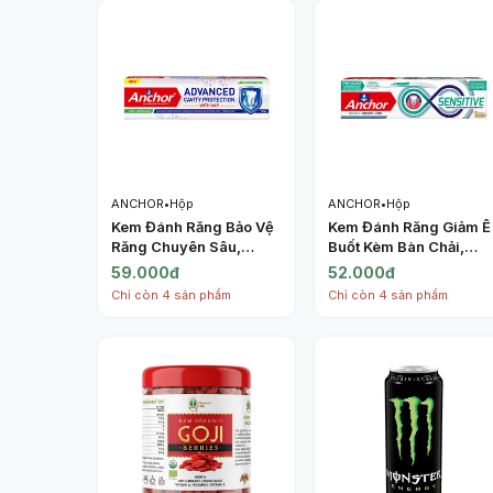
ANCHOR
•
Hộp
ANCHOR
•
Hộp
Kem Đánh Răng Bảo Vệ
Kem Đánh Răng Giảm Ê
Răng Chuyên Sâu,
Buốt Kèm Bàn Chải,
Calcium
Sensitive Toothpaste,
59.000đ
52.000đ
Hydroxyapatite
Toothbrush Included
Chỉ còn 4 sản phẩm
Chỉ còn 4 sản phẩm
Toothpaste, Advanced
(100g) - ANCHOR
Cavity Protection with
HAP, Doublemint
Flavour (150g) -
ANCHOR