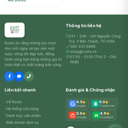
DIEM
Thông tin liên hệ
237 - 239 - 241 Nguyễn Công
Trứ, P.Bến Thành, TP.HCM
Roots tin rằng những lựa chọn
082 333 6868
nhỏ mỗi ngày sẽ tạo nên một
shop@roots.vn
cuộc sống tốt đẹp hơn, đồng
07:00 - 21:00 (Thứ 2 - Chủ
hành cùng bạn bằng những giá trị
Nhật)
chân thật và chất lượng bền vững.
Liên kết nhanh
Đánh giá & Chứng nhận
Về Roots
4.5
5.0
Google
TripAdvisor
Hệ thống cửa hàng
5.0
4.9
Danh mục sản phẩm
Shopee
GrabMart
Điều khoản dịch vụ