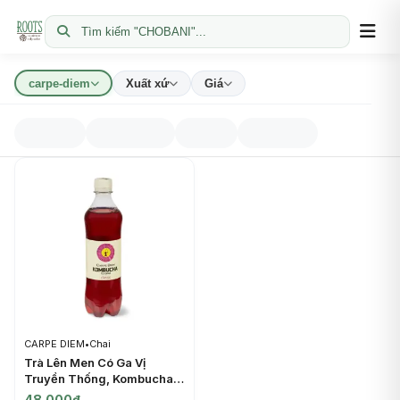
Tìm kiếm "CHOBANI"...
carpe-diem
Xuất xứ
Giá
CARPE DIEM
•
Chai
Trà Lên Men Có Ga Vị
Truyền Thống, Kombucha
Classic (500ml) - CARPE
48.000đ