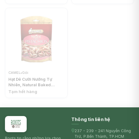
CAMEL
CAMEL
•
Gói
Hạt Dẻ Cười Nướng Tự
Nhiên, Natural Baked
Pistachios, No Bleaching
Tạm hết hàng
(150g) - CAMEL
Thông tin liên hệ
237 - 239 - 241 Nguyễn Công
Trứ, P.Bến Thành, TP.HCM
Roots tin rằng những lựa chọn