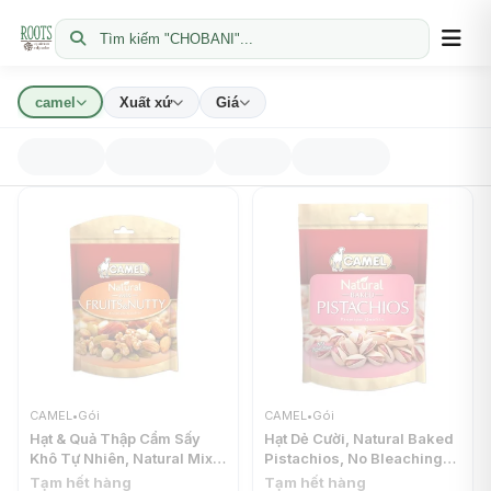
Tìm kiếm "CHOBANI"...
camel
Xuất xứ
Giá
CAMEL
•
Gói
CAMEL
•
Gói
Hạt & Quả Thập Cẩm Sấy
Hạt Dẻ Cười, Natural Baked
Khô Tự Nhiên, Natural Mix,
Pistachios, No Bleaching
Fruits & Nutty (150g) -
(400g) - CAMEL
Tạm hết hàng
Tạm hết hàng