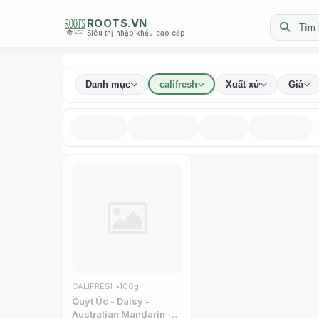
ROOTS.VN
Tìm 
Siêu thị nhập khẩu cao cấp
Danh mục
califresh
Xuất xứ
Giá
CALIFRESH
•
100g
Quýt Úc - Daisy -
Australian Mandarin -