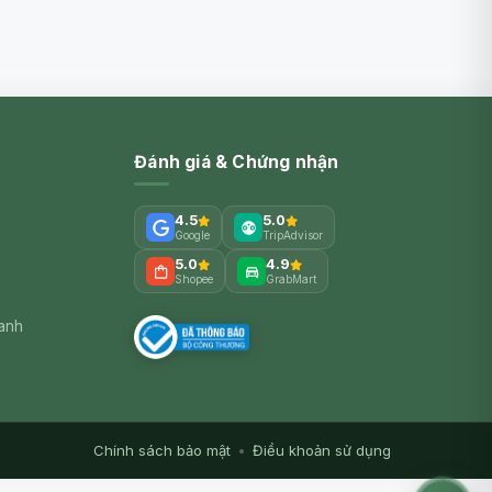
Đánh giá & Chứng nhận
4.5
5.0
Google
TripAdvisor
5.0
4.9
Shopee
GrabMart
xanh
Chính sách bảo mật
•
Điều khoản sử dụng