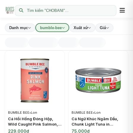
Tìm kiếm "CHOBANI"...
Danh mục
bumble-bee
Xuất xứ
Giá
BUMBLE BEE
•
Lon
BUMBLE BEE
•
Lon
Cá Hồi Hồng Đóng Hộp,
Cá Ngừ Khúc Ngâm Dầu,
Wild Caught Pink Salmon,
Chunk Light Tuna in
14.75 oz (418g) - BUMBLE
Vegetable Oil, 22g Protein,
229.000đ
75.000đ