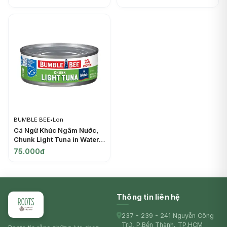
BEE
5 oz (142g) - BUMBLE BEE
BUMBLE BEE
•
Lon
Cá Ngừ Khúc Ngâm Nước,
Chunk Light Tuna in Water,
23g Protein, 5 oz (142g) -
75.000đ
BUMBLE BEE
Thông tin liên hệ
237 - 239 - 241 Nguyễn Công
Trứ, P.Bến Thành, TP.HCM