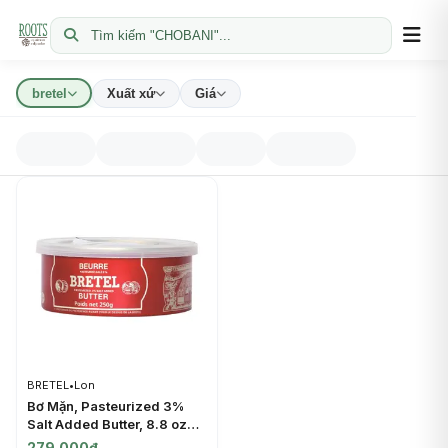
Tìm kiếm "CHOBANI"...
bretel
Xuất xứ
Giá
BRETEL
•
Lon
Bơ Mặn, Pasteurized 3%
Salt Added Butter, 8.8 oz
(250g) - BRETEL
279.000đ