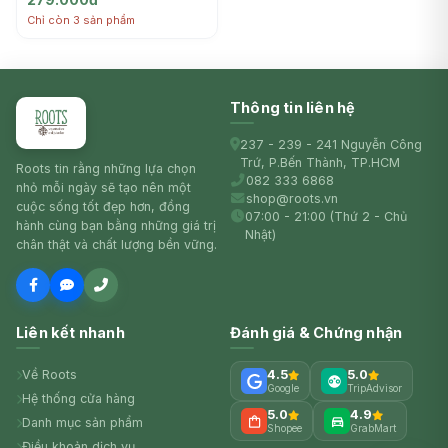
Chỉ còn 3 sản phẩm
Thông tin liên hệ
237 - 239 - 241 Nguyễn Công
Trứ, P.Bến Thành, TP.HCM
Roots tin rằng những lựa chọn
082 333 6868
nhỏ mỗi ngày sẽ tạo nên một
shop@roots.vn
cuộc sống tốt đẹp hơn, đồng
07:00 - 21:00 (Thứ 2 - Chủ
hành cùng bạn bằng những giá trị
Nhật)
chân thật và chất lượng bền vững.
Liên kết nhanh
Đánh giá & Chứng nhận
Về Roots
4.5
5.0
Google
TripAdvisor
Hệ thống cửa hàng
5.0
4.9
Danh mục sản phẩm
Shopee
GrabMart
Điều khoản dịch vụ