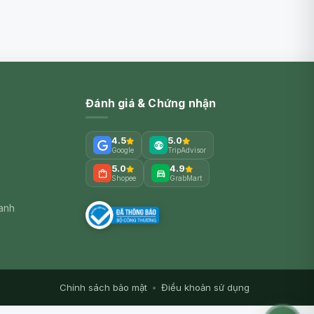
Đánh giá & Chứng nhận
4.5
5.0
Google
TripAdvisor
5.0
4.9
Shopee
GrabMart
xanh
Chính sách bảo mật
•
Điều khoản sử dụng