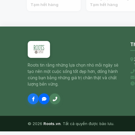
Seedless Grapes -
Crimson - Black
Tạm hết hàng
Tạm hết hàng
BRAVO
Seedless Grapes -
BRAVO
Th
Roots tin rằng những lựa chọn nhỏ mỗi ngày sẽ
tạo nên một cuộc sống tốt đẹp hơn, đồng hành
cùng bạn bằng những giá trị chân thật và chất
lượng bền vững.
© 2026
Roots.vn
. Tất cả quyền được bảo lưu.