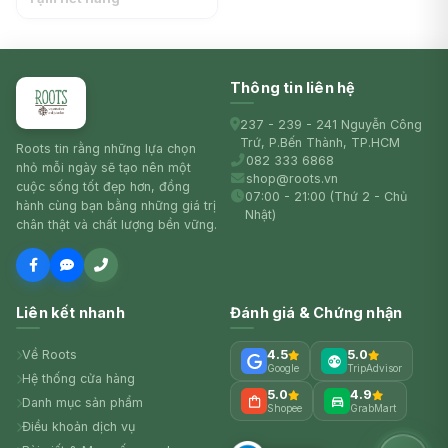
Thông tin liên hệ
237 - 239 - 241 Nguyễn Công
Trứ, P.Bến Thành, TP.HCM
Roots tin rằng những lựa chọn
082 333 6868
nhỏ mỗi ngày sẽ tạo nên một
shop@roots.vn
cuộc sống tốt đẹp hơn, đồng
07:00 - 21:00 (Thứ 2 - Chủ
hành cùng bạn bằng những giá trị
Nhật)
chân thật và chất lượng bền vững.
Liên kết nhanh
Đánh giá & Chứng nhận
Về Roots
4.5
5.0
Google
TripAdvisor
Hệ thống cửa hàng
5.0
4.9
Danh mục sản phẩm
Shopee
GrabMart
Điều khoản dịch vụ