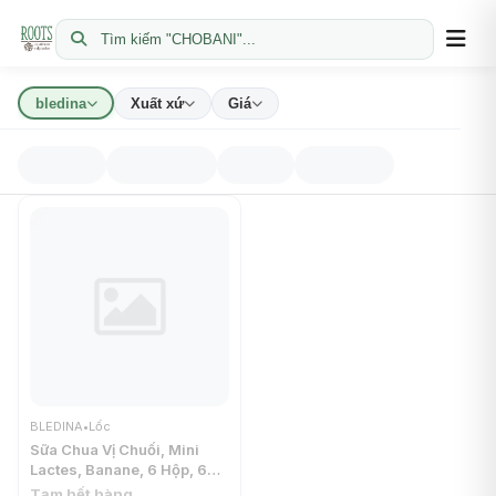
Tìm kiếm "CHOBANI"...
bledina
Xuất xứ
Giá
BLEDINA
•
Lốc
Sữa Chua Vị Chuối, Mini
Lactes, Banane, 6 Hộp, 6+
Tháng (330g) - BLEDINA
Tạm hết hàng