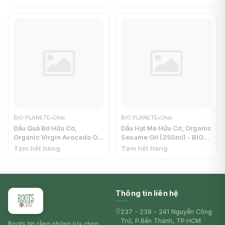
PLANETE
BIO PLANETE
•
Chai
BIO PLANETE
•
Chai
Dầu Quả Bơ Hữu Cơ,
Dầu Hạt Mè Hữu Cơ, Organic
Organic Virgin Avocado Oil
Sesame Oil (250ml) - BIO
(250ml) - BIO PLANETE
PLANETE
Tạm hết hàng
Tạm hết hàng
Thông tin liên hệ
237 - 239 - 241 Nguyễn Công
Trứ, P.Bến Thành, TP.HCM
Roots tin rằng những lựa chọn