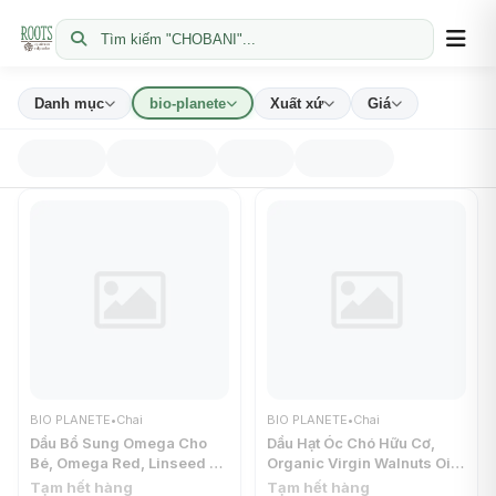
Tìm kiếm "CHOBANI"...
Danh mục
bio-planete
Xuất xứ
Giá
BIO PLANETE
•
Chai
BIO PLANETE
•
Chai
Dầu Bổ Sung Omega Cho
Dầu Hạt Óc Chó Hữu Cơ,
Bé, Omega Red, Linseed Oil
Organic Virgin Walnuts Oil
Mixture (100ml) - BIO
(100ml) - BIO PLANETE
Tạm hết hàng
Tạm hết hàng