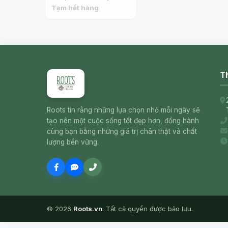
Walnut Snacks from
Tạm hết hàng
Xinjiang, 9 Viên (150g)
- BGOOD
Th
Roots tin rằng những lựa chọn nhỏ mỗi ngày sẽ
tạo nên một cuộc sống tốt đẹp hơn, đồng hành
cùng bạn bằng những giá trị chân thật và chất
lượng bền vững.
© 2026
Roots.vn
. Tất cả quyền được bảo lưu.