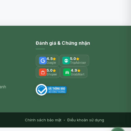
Đánh giá & Chứng nhận
4.5
5.0
Google
TripAdvisor
5.0
4.9
Shopee
GrabMart
xanh
Chính sách bảo mật
•
Điều khoản sử dụng