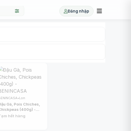
Đăng nhập
BENINCASA
•
Lon
Đậu Gà, Pois Chiches,
Chickpeas (400g) -
BENINCASA
Tạm hết hàng