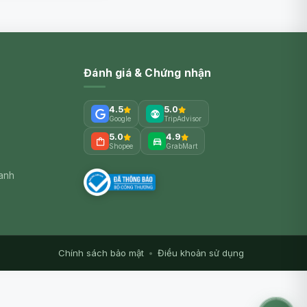
Đánh giá & Chứng nhận
4.5
5.0
Google
TripAdvisor
5.0
4.9
Shopee
GrabMart
xanh
Chính sách bảo mật
•
Điều khoản sử dụng