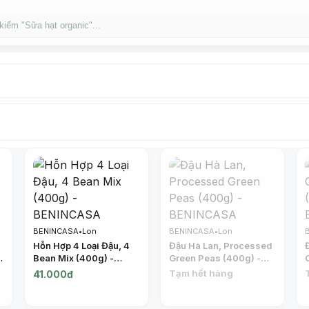
kiếm "Táo Juliet"...
BENINCASA
•
Lon
BENINCASA
•
Lon
Hỗn Hợp 4 Loại Đậu, 4
Đậu Hà Lan, Processed
Bean Mix (400g) -
Green Peas (400g) -
BENINCASA
BENINCASA
Tạm hết hàng
41.000đ