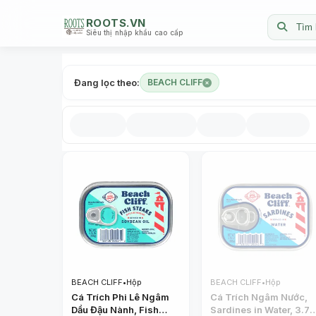
ROOTS.VN
Tìm 
Siêu thị nhập khẩu cao cấp
Đang lọc theo:
BEACH CLIFF
BEACH CLIFF
•
Hộp
BEACH CLIFF
•
Hộp
Cá Trích Phi Lê Ngâm
Cá Trích Ngâm Nước,
Dầu Đậu Nành, Fish
Sardines in Water, 3.75