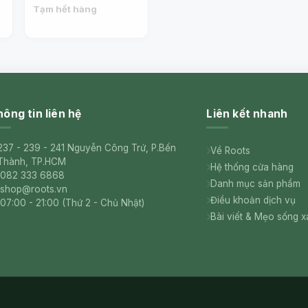
Soybean Oil, 3.75 oz
Tạm hết hàng
(106g) - BEACH CLIFF
ông tin liên hệ
Liên kết nhanh
237 - 239 - 241 Nguyễn Công Trứ, P.Bến
Về Roots
Thành, TP.HCM
Hệ thống cửa hàng
082 333 6868
Danh mục sản phẩm
shop@roots.vn
Điều khoản dịch vụ
07:00 - 21:00 (Thứ 2 - Chủ Nhật)
Bài viết & Mẹo sống 