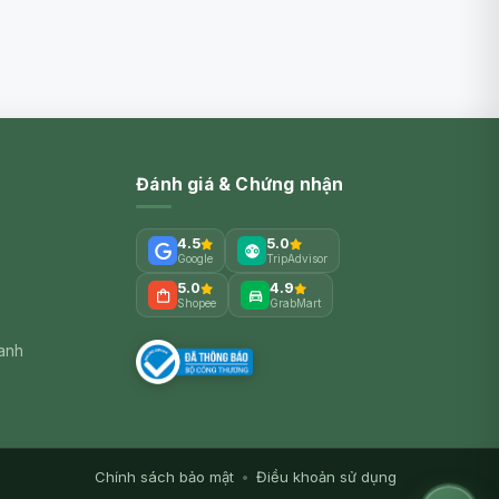
Đánh giá & Chứng nhận
4.5
5.0
Google
TripAdvisor
5.0
4.9
Shopee
GrabMart
xanh
Chính sách bảo mật
•
Điều khoản sử dụng