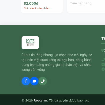
Steaks Bite Size
oz (106g) - BEACH
Tạm hết hàng
82.000đ
Herrings in Soybean
CLIFF
Chỉ còn 4 sản phẩm
Oil, 3.75 oz (106g) -
BEACH CLIFF
Th
Roots tin rằng những lựa chọn nhỏ mỗi ngày sẽ
tạo nên một cuộc sống tốt đẹp hơn, đồng hành
cùng bạn bằng những giá trị chân thật và chất
lượng bền vững.
© 2026
Roots.vn
. Tất cả quyền được bảo lưu.