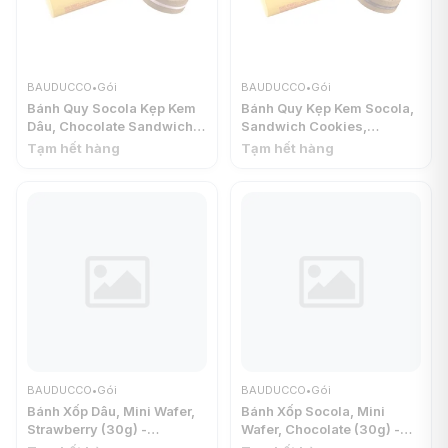
BAUDUCCO
•
Gói
BAUDUCCO
•
Gói
Bánh Quy Socola Kẹp Kem
Bánh Quy Kẹp Kem Socola,
Dâu, Chocolate Sandwich
Sandwich Cookies,
Cookies, Strawberry Flavor
Chocolate Flavor (125g) -
Tạm hết hàng
Tạm hết hàng
(125g) - BAUDUCCO
BAUDUCCO
BAUDUCCO
•
Gói
BAUDUCCO
•
Gói
Bánh Xốp Dâu, Mini Wafer,
Bánh Xốp Socola, Mini
Strawberry (30g) -
Wafer, Chocolate (30g) -
BAUDUCCO
BAUDUCCO