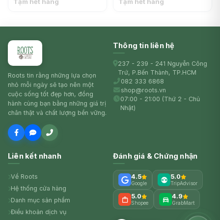
Tạm hết hàng
Tạm hết hàng
Thông tin liên hệ
237 - 239 - 241 Nguyễn Công
Trứ, P.Bến Thành, TP.HCM
Roots tin rằng những lựa chọn
082 333 6868
nhỏ mỗi ngày sẽ tạo nên một
shop@roots.vn
cuộc sống tốt đẹp hơn, đồng
07:00 - 21:00 (Thứ 2 - Chủ
hành cùng bạn bằng những giá trị
Nhật)
chân thật và chất lượng bền vững.
Liên kết nhanh
Đánh giá & Chứng nhận
Về Roots
4.5
5.0
Google
TripAdvisor
Hệ thống cửa hàng
5.0
4.9
Danh mục sản phẩm
Shopee
GrabMart
Điều khoản dịch vụ