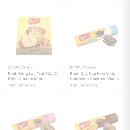
BAUDUCCO
•
Hộp
BAUDUCCO
•
Gói
Bánh Bông Lan Trái Cây Cổ
Bánh Quy Kẹp Kem Vani,
Điển, Classic Mini
Sandwich Cookies, Vanilla
Panettone, 2.8 oz (80g) -
Flavor (125g) - BAUDUCCO
Tạm hết hàng
Tạm hết hàng
BAUDUCCO