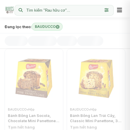
Tìm kiếm "Rau hữu cơ"...
Đang lọc theo:
BAUDUCCO
BAUDUCCO
•
Hộp
BAUDUCCO
•
Hộp
Bánh Bông Lan Socola,
Bánh Bông Lan Trái Cây,
Chocolate Mini Panettone,
Classic Mini Panettone, 3.5
3.5 oz (100g) - BAUDUCCO
oz (100g) - BAUDUCCO
Tạm hết hàng
Tạm hết hàng