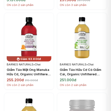
257.000đ
- BARNES NATURALS
Mother & Turmeric Booster
Chỉ còn 2 sản phẩm
Chỉ còn 3 sản phẩm
(500ml) - BARNES
NATURALS
Giảm 63.800đ
BARNES NATURALS
•
Chai
BARNES NATURALS
•
Chai
Giấm Táo Mật Ong Manuka
Giấm Táo Hữu Cơ Có Giấm
Hữu Cơ, Organic Unfiltered
Cái, Organic Unfiltered
Apple Cider Vinegar, with
Apple Cider Vinegar, with
255.200đ
251.000đ
319.000đ
the Mother & Manuka Honey
The Mother (1L) - BARNES
Chỉ còn 2 sản phẩm
Chỉ còn 2 sản phẩm
MGO 83+ (500ml) -
NATURALS
BARNES NATURALS