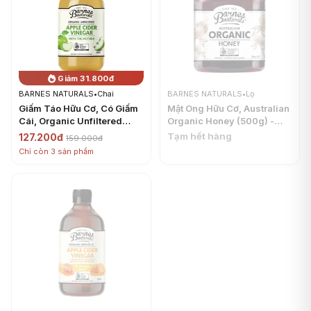
Giảm 31.800đ
BARNES NATURALS
•
Chai
BARNES NATURALS
•
Lọ
Giấm Táo Hữu Cơ, Có Giấm
Mật Ong Hữu Cơ, Australian
Cái, Organic Unfiltered
Organic Honey (500g) -
Apple Cider Vinegar, with
BARNES NATURALS
Tạm hết hàng
127.200đ
159.000đ
The Mother (500ml) -
Chỉ còn 3 sản phẩm
BARNES NATURALS