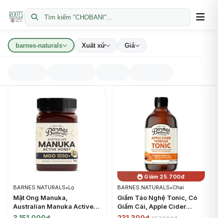
Tìm kiếm "CHOBANI"...
barnes-naturals
Xuất xứ
Giá
Giảm 25.700đ
BARNES NATURALS
•
Lọ
BARNES NATURALS
•
Chai
Mật Ong Manuka,
Giấm Táo Nghệ Tonic, Có
Australian Manuka Active
Giấm Cái, Apple Cider
Honey, MGO 1050+ (500g)
Vinegar Tonic, with The
3.151.000đ
231.300đ