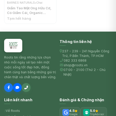
BARNES NATURALS
•
Chai
Giấm Táo Mật Ong Hữu Cơ,
Có Giấm Cái, Organic
Unfiltered Apple Cider
Tạm hết hàng
Vinegar, with The Mother &
Honey (500ml) - BARNES
NATURALS
Thông tin liên hệ
237 - 239 - 241 Nguyễn Công
Trứ, P.Bến Thành, TP.HCM
Roots tin rằng những lựa chọn
082 333 6868
nhỏ mỗi ngày sẽ tạo nên một
shop@roots.vn
cuộc sống tốt đẹp hơn, đồng
07:00 - 21:00 (Thứ 2 - Chủ
hành cùng bạn bằng những giá trị
Nhật)
chân thật và chất lượng bền vững.
Liên kết nhanh
Đánh giá & Chứng nhận
Về Roots
4.5
5.0
Google
TripAdvisor