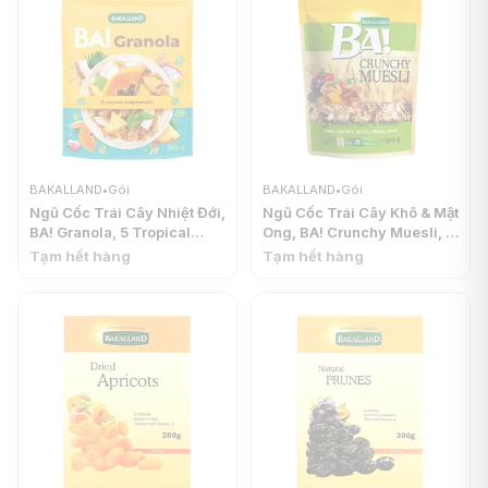
BAKALLAND
•
Gói
BAKALLAND
•
Gói
Ngũ Cốc Trái Cây Nhiệt Đới,
Ngũ Cốc Trái Cây Khô & Mật
BA! Granola, 5 Tropical
Ong, BA! Crunchy Muesli, 5
Fruits (300g) - BAKALLAND
Dried Fruits & Honey
Tạm hết hàng
Tạm hết hàng
(300g) - BAKALLAND