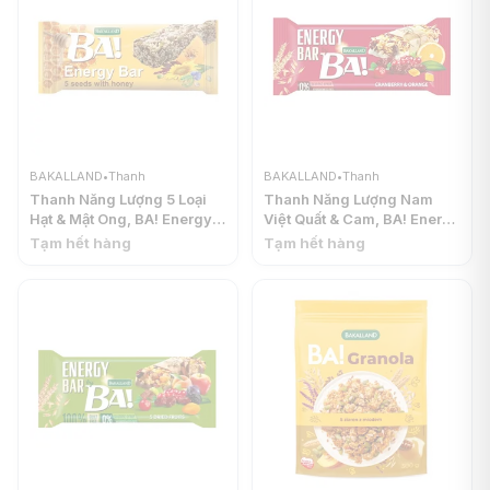
BAKALLAND
•
Thanh
BAKALLAND
•
Thanh
Thanh Năng Lượng 5 Loại
Thanh Năng Lượng Nam
Hạt & Mật Ong, BA! Energy
Việt Quất & Cam, BA! Energy
Bar, 5 Seeds with Honey
Bar, Cranberry & Orange
Tạm hết hàng
Tạm hết hàng
(40g) - BAKALLAND
(40g) - BAKALLAND