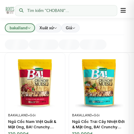
Tìm kiếm "CHOBANI"...
bakalland
Xuất xứ
Giá
BAKALLAND
•
Gói
BAKALLAND
•
Gói
Ngũ Cốc Nam Việt Quất &
Ngũ Cốc Trái Cây Nhiệt Đới
Mật Ong, BA! Crunchy
& Mật Ong, BA! Crunchy
Muesli, 5 Grains, Cranberry
Muesli, 5 Tropical Fruits &
120.000đ
120.000đ