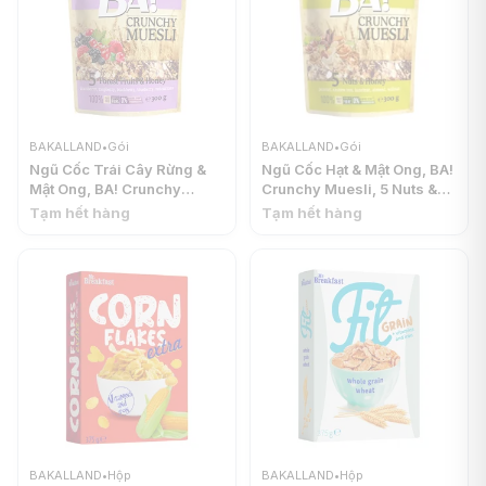
BAKALLAND
•
Gói
BAKALLAND
•
Gói
Ngũ Cốc Trái Cây Rừng &
Ngũ Cốc Hạt & Mật Ong, BA!
Mật Ong, BA! Crunchy
Crunchy Muesli, 5 Nuts &
Muesli, 5 Forest Fruits &
Honey (300g) -
Tạm hết hàng
Tạm hết hàng
Honey (300g) -
BAKALLAND
BAKALLAND
BAKALLAND
•
Hộp
BAKALLAND
•
Hộp