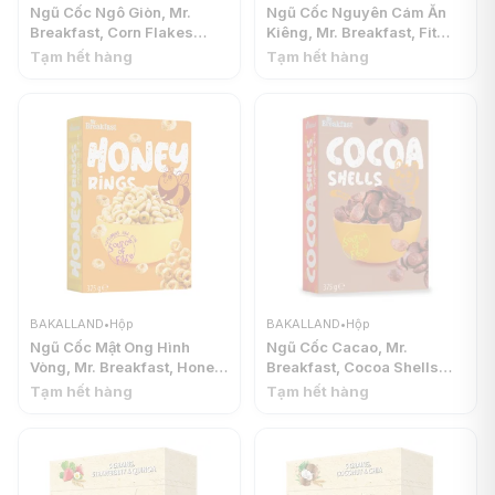
Ngũ Cốc Ngô Giòn, Mr.
Ngũ Cốc Nguyên Cám Ăn
Breakfast, Corn Flakes
Kiêng, Mr. Breakfast, Fit
Extra (375g) - BAKALLAND
Grain, Whole Grain Cereals
Tạm hết hàng
Tạm hết hàng
(375g) - BAKALLAND
BAKALLAND
•
Hộp
BAKALLAND
•
Hộp
Ngũ Cốc Mật Ong Hình
Ngũ Cốc Cacao, Mr.
Vòng, Mr. Breakfast, Honey
Breakfast, Cocoa Shells
Rings (375g) - BAKALLAND
(375g) - BAKALLAND
Tạm hết hàng
Tạm hết hàng