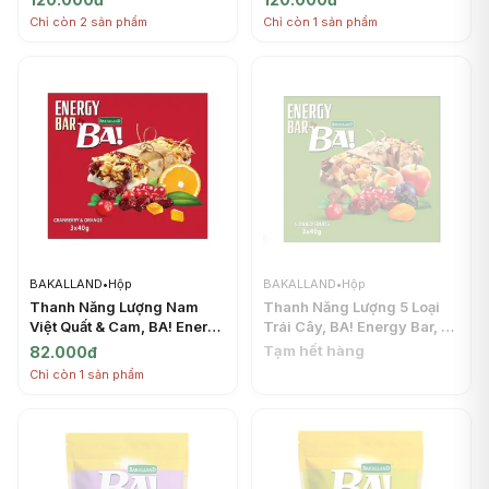
& Honey (300g) -
Honey (300g) -
Chỉ còn 2 sản phẩm
Chỉ còn 1 sản phẩm
BAKALLAND
BAKALLAND
BAKALLAND
•
Hộp
BAKALLAND
•
Hộp
Thanh Năng Lượng Nam
Thanh Năng Lượng 5 Loại
Việt Quất & Cam, BA! Energy
Trái Cây, BA! Energy Bar, 5
Bar, Cranberry & Orange, 3
Dried Fruit, 3 Thanh (120g)
Tạm hết hàng
82.000đ
Thanh (120g) - BAKALLAND
- BAKALLAND
Chỉ còn 1 sản phẩm