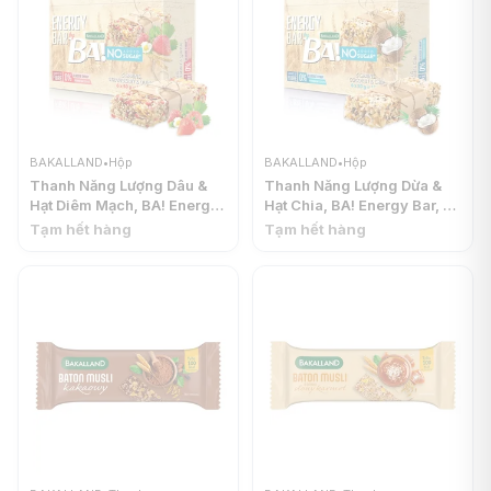
BAKALLAND
•
Hộp
BAKALLAND
•
Hộp
Thanh Năng Lượng Dâu &
Thanh Năng Lượng Dừa &
Hạt Diêm Mạch, BA! Energy
Hạt Chia, BA! Energy Bar, 5
Bar, 5 Grains, Strawberries
Grains, Coconut & Chia
Tạm hết hàng
Tạm hết hàng
& Quinoa, 6 Thanh (180g) -
Seeds, No Added Sugar, 6
BAKALLAND
Thanh (180g) - BAKALLAND