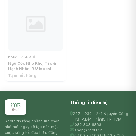
BAKALLAND
•
Gói
Ngũ Cốc Nho Khô, Táo &
Hạnh Nhân, BA! Muesli,
Raisins, Dried Apples &
Tạm hết hàng
Almonds (750g) -
BAKALLAND
Thông tin liên hệ
237 - 239 - 241 Nguyễn Công
Trứ, P.Bến Thành, TP.HCM
Roots tin rằng những lựa chọn
082 333 6868
nhỏ mỗi ngày sẽ tạo nên một
shop@roots.vn
cuộc sống tốt đẹp hơn, đồng
07:00 - 21:00 (Thứ 2 - Chủ