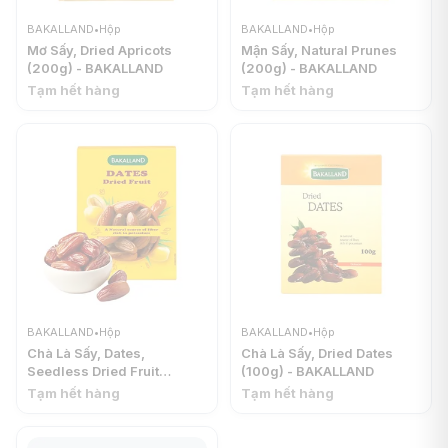
BAKALLAND
•
Hộp
BAKALLAND
•
Hộp
Mơ Sấy, Dried Apricots
Mận Sấy, Natural Prunes
(200g) - BAKALLAND
(200g) - BAKALLAND
Tạm hết hàng
Tạm hết hàng
BAKALLAND
•
Hộp
BAKALLAND
•
Hộp
Chà Là Sấy, Dates,
Chà Là Sấy, Dried Dates
Seedless Dried Fruit
(100g) - BAKALLAND
(400g) - BAKALLAND
Tạm hết hàng
Tạm hết hàng