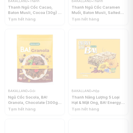
BAKALLAND
•
Thanh
BAKALLAND
•
Thanh
Thanh Ngũ Cốc Cacao,
Thanh Ngũ Cốc Caramen
Baton Musli, Cocoa (30g) -
Muối, Baton Musli, Salted
BAKALLAND
Caramel (30g) -
Tạm hết hàng
Tạm hết hàng
BAKALLAND
BAKALLAND
•
Gói
BAKALLAND
•
Hộp
Ngũ Cốc Socola, BA!
Thanh Năng Lượng 5 Loại
Granola, Chocolate (300g)
Hạt & Mật Ong, BA! Energy
- BAKALLAND
Bar, 5 Seeds with Honey, 3
Tạm hết hàng
Tạm hết hàng
Thanh (120g) - BAKALLAND