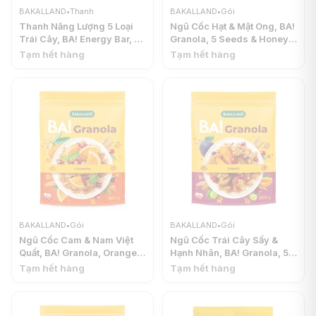
BAKALLAND
•
Thanh
BAKALLAND
•
Gói
Thanh Năng Lượng 5 Loại
Ngũ Cốc Hạt & Mật Ong, BA!
Trái Cây, BA! Energy Bar, 5
Granola, 5 Seeds & Honey
Dried Fruit (40g) -
(300g) - BAKALLAND
Tạm hết hàng
Tạm hết hàng
BAKALLAND
BAKALLAND
•
Gói
BAKALLAND
•
Gói
Ngũ Cốc Cam & Nam Việt
Ngũ Cốc Trái Cây Sấy &
Quất, BA! Granola, Orange &
Hạnh Nhân, BA! Granola, 5
Cranberry (300g) -
Dried Fruits & Almonds
Tạm hết hàng
Tạm hết hàng
BAKALLAND
(300g) - BAKALLAND