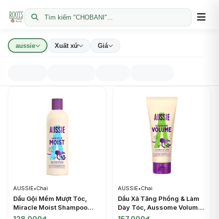
Tìm kiếm "CHOBANI"...
aussie
Xuất xứ
Giá
AUSSIE
•
Chai
AUSSIE
•
Chai
Dầu Gội Mềm Mượt Tóc,
Dầu Xả Tăng Phồng & Làm
Miracle Moist Shampoo
Dày Tóc, Aussome Volume
(300ml) - AUSSIE
Conditioner (200ml) -
128.000đ
157.000đ