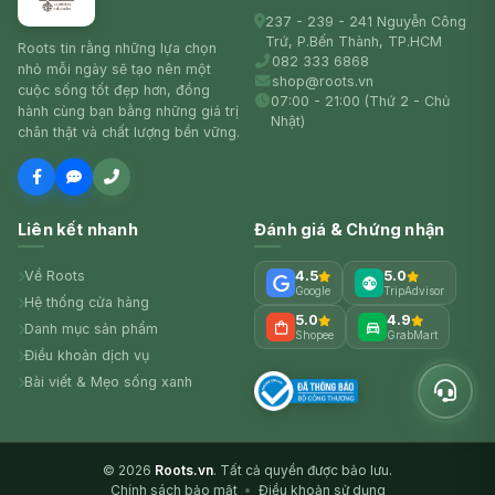
237 - 239 - 241 Nguyễn Công
Trứ, P.Bến Thành, TP.HCM
Roots tin rằng những lựa chọn
082 333 6868
nhỏ mỗi ngày sẽ tạo nên một
shop@roots.vn
cuộc sống tốt đẹp hơn, đồng
07:00 - 21:00 (Thứ 2 - Chủ
hành cùng bạn bằng những giá trị
Nhật)
chân thật và chất lượng bền vững.
Liên kết nhanh
Đánh giá & Chứng nhận
Về Roots
4.5
5.0
Google
TripAdvisor
Hệ thống cửa hàng
5.0
4.9
Danh mục sản phẩm
Shopee
GrabMart
Điều khoản dịch vụ
Bài viết & Mẹo sống xanh
© 2026
Roots.vn
. Tất cả quyền được bảo lưu.
Chính sách bảo mật
•
Điều khoản sử dụng