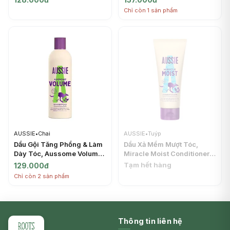
AUSSIE
Chỉ còn 1 sản phẩm
AUSSIE
•
Chai
AUSSIE
•
Tuýp
Dầu Gội Tăng Phồng & Làm
Dầu Xả Mềm Mượt Tóc,
Dày Tóc, Aussome Volume
Miracle Moist Conditioner
Shampoo (300ml) - AUSSIE
(200ml) - AUSSIE
Tạm hết hàng
129.000đ
Chỉ còn 2 sản phẩm
Thông tin liên hệ