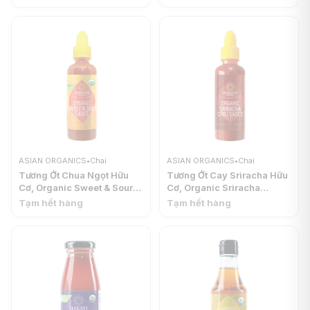
ORGANICS
ASIAN ORGANICS
ASIAN ORGANICS
•
Chai
ASIAN ORGANICS
•
Chai
Tương Ớt Chua Ngọt Hữu
Tương Ớt Cay Sriracha Hữu
Cơ, Organic Sweet & Sour
Cơ, Organic Sriracha
Sauce, 9.47 fl oz (280ml) -
Sauce, 9.47 fl oz (280ml) -
Tạm hết hàng
Tạm hết hàng
ASIAN ORGANICS
ASIAN ORGANICS