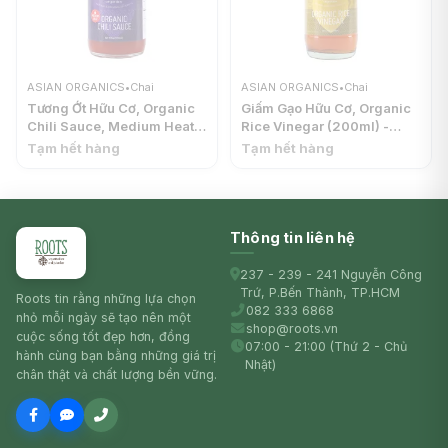
ASIAN ORGANICS
•
Chai
ASIAN ORGANICS
•
Chai
Tương Ớt Hữu Cơ, Organic
Giấm Gạo Hữu Cơ, Organic
Chili Sauce, Medium Heat,
Rice Vinegar (200ml) -
6.76 fl oz (200ml) - ASIAN
ASIAN ORGANICS
Tạm hết hàng
Tạm hết hàng
ORGANICS
Thông tin liên hệ
237 - 239 - 241 Nguyễn Công
Trứ, P.Bến Thành, TP.HCM
Roots tin rằng những lựa chọn
082 333 6868
nhỏ mỗi ngày sẽ tạo nên một
shop@roots.vn
cuộc sống tốt đẹp hơn, đồng
07:00 - 21:00 (Thứ 2 - Chủ
hành cùng bạn bằng những giá trị
Nhật)
chân thật và chất lượng bền vững.