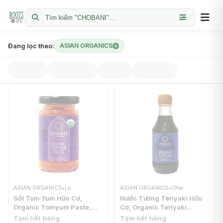
Tìm kiếm "CHOBANI"...
Đang lọc theo:
ASIAN ORGANICS
ASIAN ORGANICS
•
Lọ
ASIAN ORGANICS
•
Chai
Sốt Tom Yum Hữu Cơ,
Nước Tương Teriyaki Hữu
Organic Tomyum Paste,
Cơ, Organic Teriyaki
4.23 oz (120g) - ASIAN
Sauce, 7.05 fl oz (200ml) -
Tạm hết hàng
Tạm hết hàng