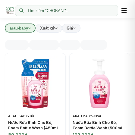
Tìm kiếm "CHOBANI"...
arau-baby
Xuất xứ
Giá
ARAU BABY
•
Túi
ARAU BABY
•
Chai
Nước Rửa Bình Cho Bé,
Nước Rửa Bình Cho Bé,
Foam Bottle Wash (450ml) -
Foam Bottle Wash (500ml) -
ARAU BABY
ARAU BABY
89.000đ
102.000đ