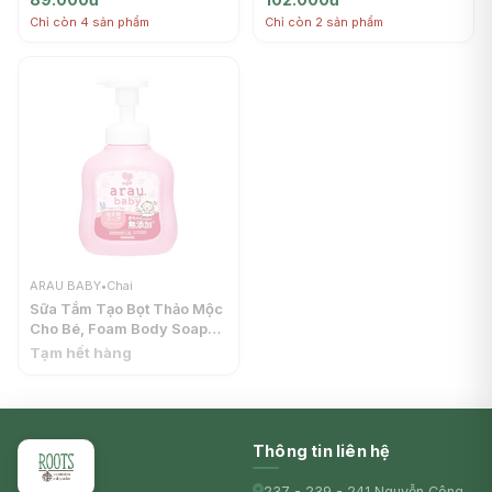
Chỉ còn 4 sản phẩm
Chỉ còn 2 sản phẩm
ARAU BABY
•
Chai
Sữa Tắm Tạo Bọt Thảo Mộc
Cho Bé, Foam Body Soap
(450ml) - ARAU BABY
Tạm hết hàng
Thông tin liên hệ
237 - 239 - 241 Nguyễn Công