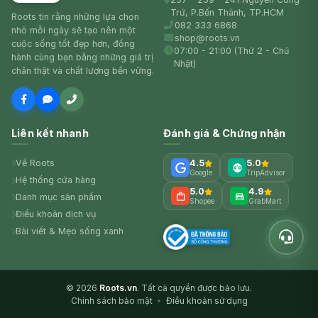
Trứ, P.Bến Thành, TP.HCM
Roots tin rằng những lựa chọn
082 333 6868
nhỏ mỗi ngày sẽ tạo nên một
shop@roots.vn
cuộc sống tốt đẹp hơn, đồng
07:00 - 21:00 (Thứ 2 - Chủ
hành cùng bạn bằng những giá trị
Nhật)
chân thật và chất lượng bền vững.
Liên kết nhanh
Đánh giá & Chứng nhận
Về Roots
4.5
5.0
Google
TripAdvisor
Hệ thống cửa hàng
5.0
4.9
Danh mục sản phẩm
Shopee
GrabMart
Điều khoản dịch vụ
Bài viết & Mẹo sống xanh
© 2026
Roots.vn
. Tất cả quyền được bảo lưu.
Chính sách bảo mật
•
Điều khoản sử dụng