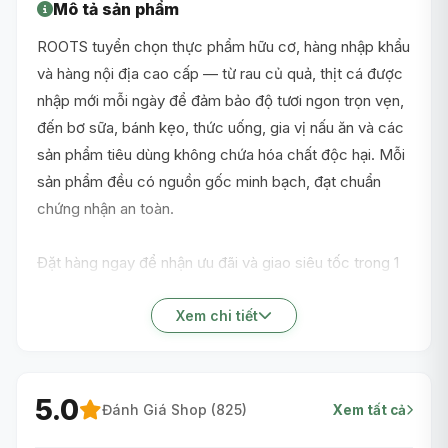
Mô tả sản phẩm
ROOTS tuyển chọn thực phẩm hữu cơ, hàng nhập khẩu
và hàng nội địa cao cấp — từ rau củ quả, thịt cá được
nhập mới mỗi ngày để đảm bảo độ tươi ngon trọn vẹn,
đến bơ sữa, bánh kẹo, thức uống, gia vị nấu ăn và các
sản phẩm tiêu dùng không chứa hóa chất độc hại. Mỗi
sản phẩm đều có nguồn gốc minh bạch, đạt chuẩn
chứng nhận an toàn.
Đặt hàng ngay để nhận ưu đãi và giao siêu tốc trong 1
giờ nội thành TP.HCM!
Xem chi tiết
5.0
Đánh Giá Shop (
825
)
Xem tất cả