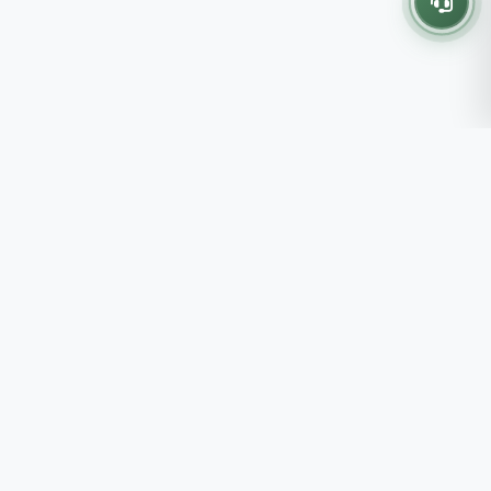
Thông tin liên hệ
237 - 239 - 241 Nguyễn Công
Trứ, P.Bến Thành, TP.HCM
Roots tin rằng những lựa chọn
082 333 6868
nhỏ mỗi ngày sẽ tạo nên một
shop@roots.vn
cuộc sống tốt đẹp hơn, đồng
07:00 - 21:00 (Thứ 2 - Chủ
hành cùng bạn bằng những giá trị
Nhật)
chân thật và chất lượng bền vững.