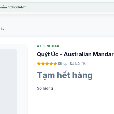
kiếm "CHOBANI"...
cây
A LIL SUGAR
Quýt Úc - Australian Mandar
(Shop)
|
Đã bán 1k
Tạm hết hàng
Số lượng