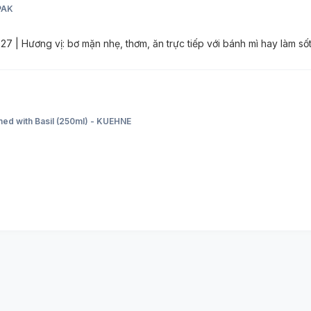
PAK
027 | Hương vị: bơ mặn nhẹ, thơm, ăn trực tiếp với bánh mì hay làm s
ined with Basil (250ml) - KUEHNE