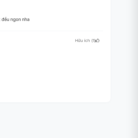
ốt đều ngon nha
Hữu ích (
1
)