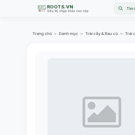
ROOTS.VN
Tìm 
Siêu thị nhập khẩu cao cấp
Trang chủ
Danh mục
Trái cây & Rau củ
Trái 
>
>
>