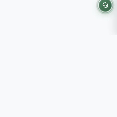
Thông tin liên hệ
237 - 239 - 241 Nguyễn Công
Trứ, P.Bến Thành, TP.HCM
Roots tin rằng những lựa chọn
082 333 6868
nhỏ mỗi ngày sẽ tạo nên một
shop@roots.vn
cuộc sống tốt đẹp hơn, đồng
07:00 - 21:00 (Thứ 2 - Chủ
hành cùng bạn bằng những giá trị
Nhật)
chân thật và chất lượng bền vững.