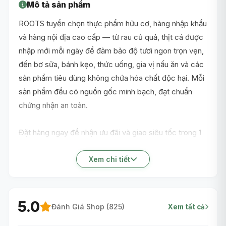
Mô tả sản phẩm
ROOTS tuyển chọn thực phẩm hữu cơ, hàng nhập khẩu
và hàng nội địa cao cấp — từ rau củ quả, thịt cá được
nhập mới mỗi ngày để đảm bảo độ tươi ngon trọn vẹn,
đến bơ sữa, bánh kẹo, thức uống, gia vị nấu ăn và các
sản phẩm tiêu dùng không chứa hóa chất độc hại. Mỗi
sản phẩm đều có nguồn gốc minh bạch, đạt chuẩn
chứng nhận an toàn.
Đặt hàng ngay để nhận ưu đãi và giao siêu tốc trong 1
giờ nội thành TP.HCM!
Xem chi tiết
5.0
Đánh Giá Shop (
825
)
Xem tất cả