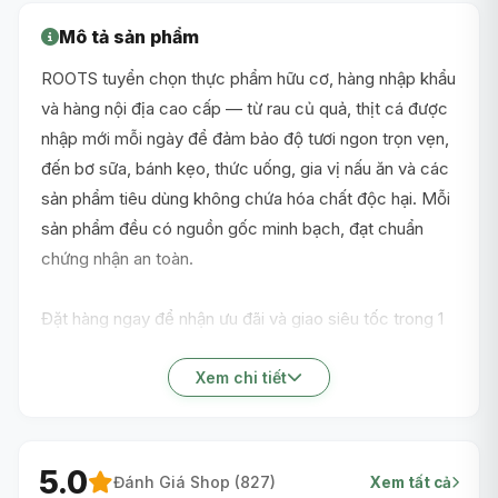
Mô tả sản phẩm
ROOTS tuyển chọn thực phẩm hữu cơ, hàng nhập khẩu
và hàng nội địa cao cấp — từ rau củ quả, thịt cá được
nhập mới mỗi ngày để đảm bảo độ tươi ngon trọn vẹn,
đến bơ sữa, bánh kẹo, thức uống, gia vị nấu ăn và các
sản phẩm tiêu dùng không chứa hóa chất độc hại. Mỗi
sản phẩm đều có nguồn gốc minh bạch, đạt chuẩn
chứng nhận an toàn.
Đặt hàng ngay để nhận ưu đãi và giao siêu tốc trong 1
giờ nội thành TP.HCM!
Xem chi tiết
5.0
Đánh Giá Shop (
827
)
Xem tất cả