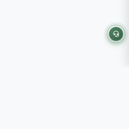
Thông tin liên hệ
237 - 239 - 241 Nguyễn Công
Trứ, P.Bến Thành, TP.HCM
Roots tin rằng những lựa chọn
082 333 6868
nhỏ mỗi ngày sẽ tạo nên một