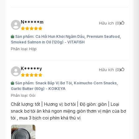
N*****m
Hữu ích (
0
)
Sản phẩm: Cá Hồi Hun Khói Ngâm Dầu, Premium Seafood,
Smoked Salmon in Oil (120g) - VITAFISH
Phân loại: Hộp
K*****y
Hữu ích (
0
)
Sản phẩm: Snack Bắp Vị Bơ Tỏi, Koimucho Corn Snacks,
Garlic Butter (60g) - KOIKEYA
Phân loại: Gói
Chất lượng: tốt | Hương vị: bơ tỏi | Độ giòn: giòn | Loại
snack bơ tỏi ăn khá ngon miệng giòn thơm vị mặn của bơ
tỏi , mua 3 bịch coi phím khá thú vị