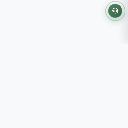
Thông tin liên hệ
237 - 239 - 241 Nguyễn Công
Trứ, P.Bến Thành, TP.HCM
Roots tin rằng những lựa chọn
082 333 6868
nhỏ mỗi ngày sẽ tạo nên một
shop@roots.vn
cuộc sống tốt đẹp hơn, đồng
07:00 - 21:00 (Thứ 2 - Chủ
hành cùng bạn bằng những giá trị
Nhật)
chân thật và chất lượng bền vững.