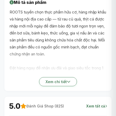
Mô tả sản phẩm
ROOTS tuyển chọn thực phẩm hữu cơ, hàng nhập khẩu
và hàng nội địa cao cấp — từ rau củ quả, thịt cá được
nhập mới mỗi ngày để đảm bảo độ tươi ngon trọn vẹn,
đến bơ sữa, bánh kẹo, thức uống, gia vị nấu ăn và các
sản phẩm tiêu dùng không chứa hóa chất độc hại. Mỗi
sản phẩm đều có nguồn gốc minh bạch, đạt chuẩn
chứng nhận an toàn.
Đặt hàng ngay để nhận ưu đãi và giao siêu tốc trong 1
giờ nội thành TP.HCM!
Xem chi tiết
5.0
Đánh Giá Shop (
825
)
Xem tất cả