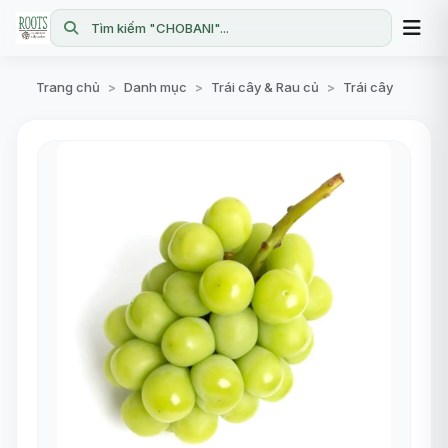
Tìm kiếm "CHOBANI"...
Trang chủ
Danh mục
Trái cây & Rau củ
Trái cây
>
>
>