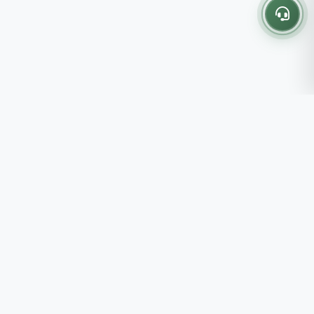
Thông tin liên hệ
237 - 239 - 241 Nguyễn Công
Trứ, P.Bến Thành, TP.HCM
Roots tin rằng những lựa chọn
082 333 6868
nhỏ mỗi ngày sẽ tạo nên một
shop@roots.vn
cuộc sống tốt đẹp hơn, đồng
07:00 - 21:00 (Thứ 2 - Chủ
hành cùng bạn bằng những giá trị
Nhật)
chân thật và chất lượng bền vững.