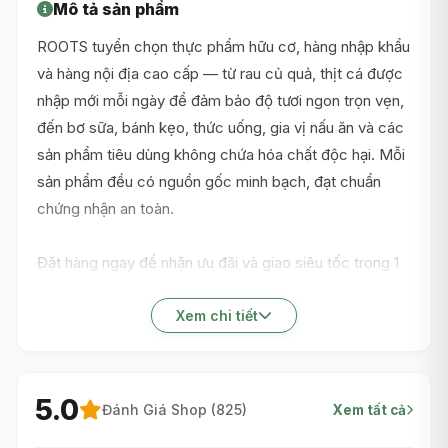
Mô tả sản phẩm
ROOTS tuyển chọn thực phẩm hữu cơ, hàng nhập khẩu
và hàng nội địa cao cấp — từ rau củ quả, thịt cá được
nhập mới mỗi ngày để đảm bảo độ tươi ngon trọn vẹn,
đến bơ sữa, bánh kẹo, thức uống, gia vị nấu ăn và các
sản phẩm tiêu dùng không chứa hóa chất độc hại. Mỗi
sản phẩm đều có nguồn gốc minh bạch, đạt chuẩn
chứng nhận an toàn.
Đặt hàng ngay để nhận ưu đãi và giao siêu tốc trong 1
giờ nội thành TP.HCM!
Xem chi tiết
5.0
Đánh Giá Shop (
825
)
Xem tất cả