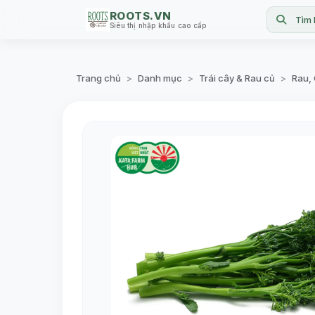
ROOTS.VN
Tìm 
Siêu thị nhập khẩu cao cấp
Trang chủ
Danh mục
Trái cây & Rau củ
Rau,
>
>
>