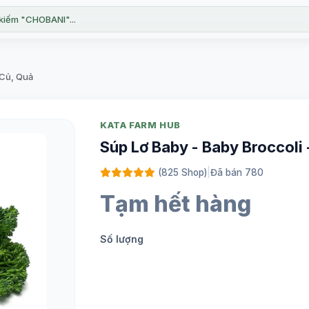
kiếm "CHOBANI"...
 Củ, Quả
KATA FARM HUB
Súp Lơ Baby - Baby Broccol
(825 Shop)
|
Đã bán 780
Tạm hết hàng
Số lượng