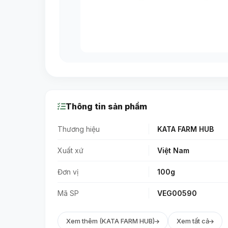
Thông tin sản phẩm
Thương hiệu
KATA FARM HUB
Xuất xứ
Việt Nam
Đơn vị
100g
Mã SP
VEG00590
Xem thêm (KATA FARM HUB)
Xem tất cả