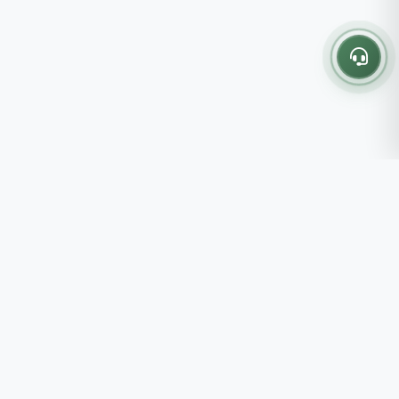
Thông tin liên hệ
237 - 239 - 241 Nguyễn Công
Trứ, P.Bến Thành, TP.HCM
Roots tin rằng những lựa chọn
082 333 6868
nhỏ mỗi ngày sẽ tạo nên một
shop@roots.vn
cuộc sống tốt đẹp hơn, đồng
07:00 - 21:00 (Thứ 2 - Chủ
hành cùng bạn bằng những giá trị
Nhật)
chân thật và chất lượng bền vững.