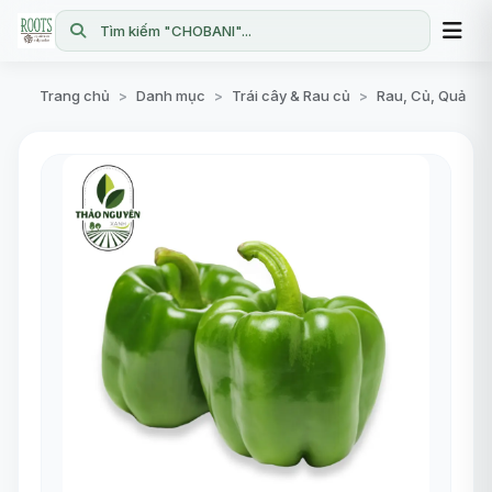
Tìm kiếm "CHOBANI"...
Trang chủ
Danh mục
Trái cây & Rau củ
Rau, Củ, Quả
>
>
>