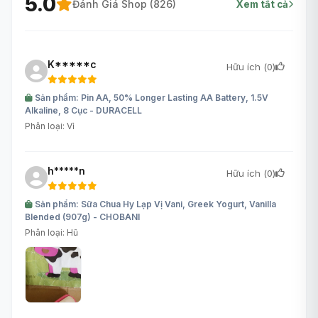
5.0
Đánh Giá Shop (
826
)
Xem tất cả
K*****c
Hữu ích (
0
)
Sản phẩm: Pin AA, 50% Longer Lasting AA Battery, 1.5V
Alkaline, 8 Cục - DURACELL
Phân loại: Vỉ
h*****n
Hữu ích (
0
)
Sản phẩm: Sữa Chua Hy Lạp Vị Vani, Greek Yogurt, Vanilla
Blended (907g) - CHOBANI
Phân loại: Hũ