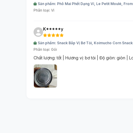
Sản phẩm: Phô Mai Phết Dạng Vỉ, Le Petit Moulé, Fro
Phân loại: Vỉ
K*****y
Sản phẩm: Snack Bắp Vị Bơ Tỏi, Koimucho Corn Snacks
Phân loại: Gói
Chất lượng: tốt | Hương vị: bơ tỏi | Độ giòn: giòn |