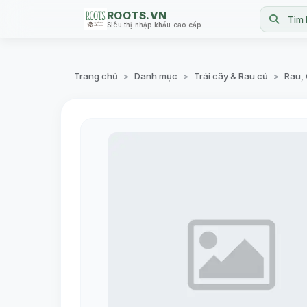
ROOTS.VN
Tìm 
Siêu thị nhập khẩu cao cấp
Trang chủ
Danh mục
Trái cây & Rau củ
Rau,
>
>
>