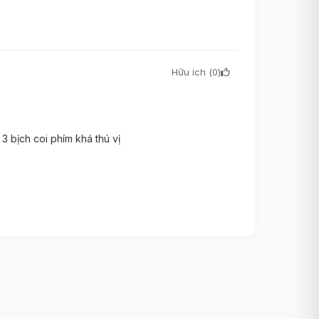
Hữu ích (
0
)
 3 bịch coi phím khá thú vị