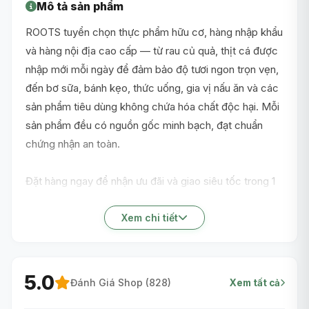
Mô tả sản phẩm
ROOTS tuyển chọn thực phẩm hữu cơ, hàng nhập khẩu
và hàng nội địa cao cấp — từ rau củ quả, thịt cá được
nhập mới mỗi ngày để đảm bảo độ tươi ngon trọn vẹn,
đến bơ sữa, bánh kẹo, thức uống, gia vị nấu ăn và các
sản phẩm tiêu dùng không chứa hóa chất độc hại. Mỗi
sản phẩm đều có nguồn gốc minh bạch, đạt chuẩn
chứng nhận an toàn.
Đặt hàng ngay để nhận ưu đãi và giao siêu tốc trong 1
giờ nội thành TP.HCM!
Xem chi tiết
5.0
Đánh Giá Shop (
828
)
Xem tất cả