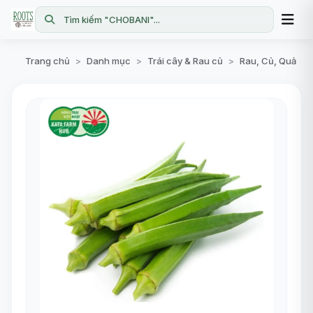
Tìm kiếm "CHOBANI"...
Trang chủ
Danh mục
Trái cây & Rau củ
Rau, Củ, Quả
>
>
>