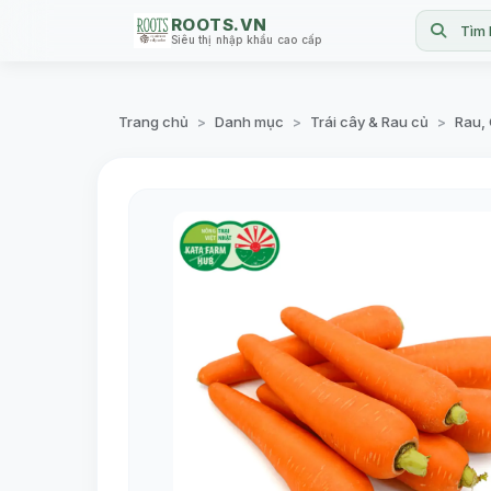
ROOTS.VN
Tìm 
Siêu thị nhập khẩu cao cấp
Trang chủ
Danh mục
Trái cây & Rau củ
Rau,
>
>
>