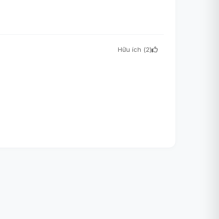
Hữu ích (
2
)