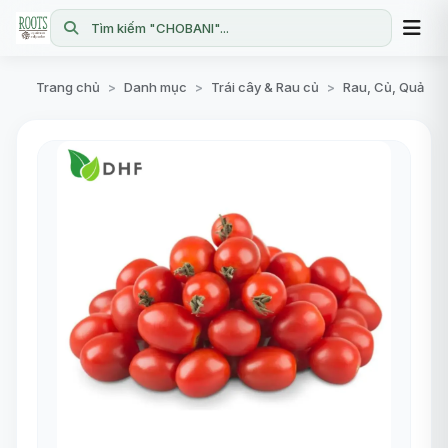
Tìm kiếm "CHOBANI"...
Trang chủ
Danh mục
Trái cây & Rau củ
Rau, Củ, Quả
>
>
>