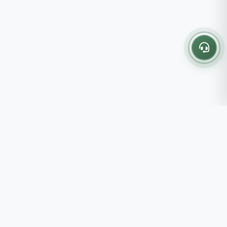
Thông tin liên hệ
237 - 239 - 241 Nguyễn Công
Trứ, P.Bến Thành, TP.HCM
Roots tin rằng những lựa chọn
082 333 6868
nhỏ mỗi ngày sẽ tạo nên một
shop@roots.vn
cuộc sống tốt đẹp hơn, đồng
07:00 - 21:00 (Thứ 2 - Chủ