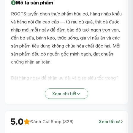
Mô tả sản phẩm
ROOTS tuyển chọn thực phẩm hữu cơ, hàng nhập khẩu
và hàng nội địa cao cấp — từ rau củ quả, thịt cá được
nhập mới mỗi ngày để đảm bảo độ tươi ngon trọn vẹn,
đến bơ sữa, bánh kẹo, thức uống, gia vị nấu ăn và các
sản phẩm tiêu dùng không chứa hóa chất độc hại. Mỗi
sản phẩm đều có nguồn gốc minh bạch, đạt chuẩn
chứng nhận an toàn.
Đặt hàng ngay để nhận ưu đãi và giao siêu tốc trong 1
giờ nội thành TP.HCM!
Xem chi tiết
5.0
Đánh Giá Shop (
826
)
Xem tất cả