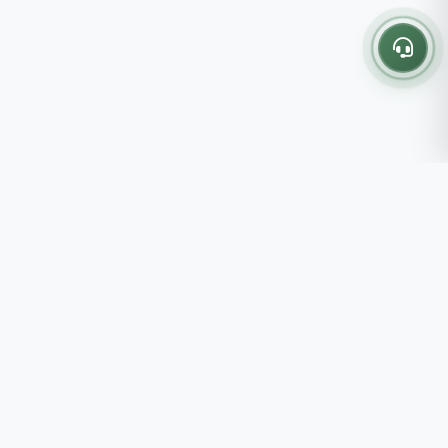
Thông tin liên hệ
237 - 239 - 241 Nguyễn Công
Trứ, P.Bến Thành, TP.HCM
Roots tin rằng những lựa chọn
082 333 6868
nhỏ mỗi ngày sẽ tạo nên một
shop@roots.vn
cuộc sống tốt đẹp hơn, đồng
07:00 - 21:00 (Thứ 2 - Chủ
hành cùng bạn bằng những giá trị
Nhật)
chân thật và chất lượng bền vững.