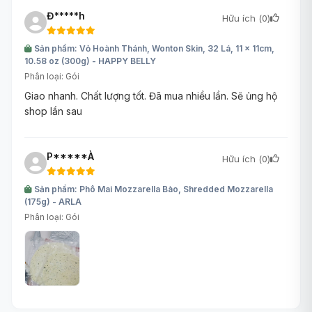
Đ*****h
Hữu ích (
0
)
Sản phẩm: Vỏ Hoành Thánh, Wonton Skin, 32 Lá, 11 x 11cm,
10.58 oz (300g) - HAPPY BELLY
Phân loại: Gói
Giao nhanh. Chất lượng tốt. Đã mua nhiều lần. Sẽ ủng hộ
shop lần sau
P*****À
Hữu ích (
0
)
Sản phẩm: Phô Mai Mozzarella Bào, Shredded Mozzarella
(175g) - ARLA
Phân loại: Gói