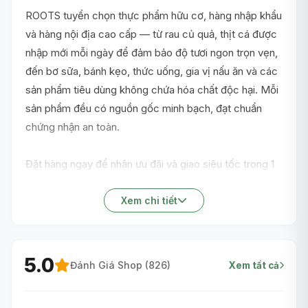
ROOTS tuyển chọn thực phẩm hữu cơ, hàng nhập khẩu
và hàng nội địa cao cấp — từ rau củ quả, thịt cá được
nhập mới mỗi ngày để đảm bảo độ tươi ngon trọn vẹn,
đến bơ sữa, bánh kẹo, thức uống, gia vị nấu ăn và các
sản phẩm tiêu dùng không chứa hóa chất độc hại. Mỗi
sản phẩm đều có nguồn gốc minh bạch, đạt chuẩn
chứng nhận an toàn.
Đặt hàng ngay để nhận ưu đãi và giao siêu tốc trong 1
giờ nội thành TP.HCM!
Xem chi tiết
5.0
Đánh Giá Shop (
826
)
Xem tất cả