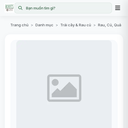
Bạn muốn tìm gì?
Trang chủ
Danh mục
Trái cây & Rau củ
Rau, Củ, Quả
>
>
>