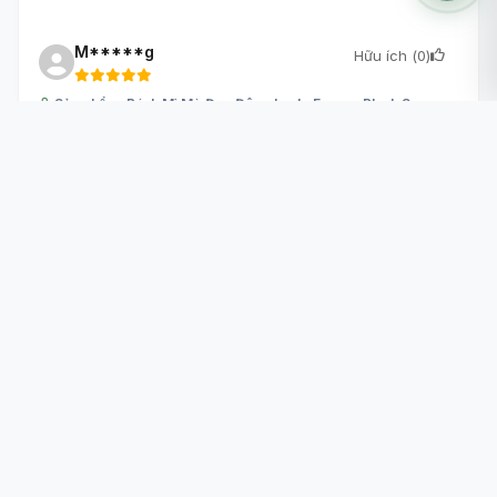
M*****g
Hữu ích (
0
)
Sản phẩm: Bánh Mì Mè Đen Đông Lạnh, Frozen Black Sesame
Bread, 5 Ổ (350g) - O'SMILES
Phân loại: Gói
N*****g
Hữu ích (
0
)
Sản phẩm: Kẹo Sữa Dưa Lưới, Melon Milk Candy, 30 Viên
(84g) - MILKITA
Phân loại: Gói