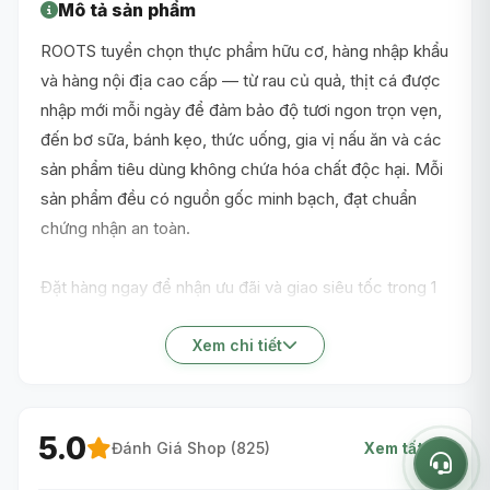
Mô tả sản phẩm
ROOTS tuyển chọn thực phẩm hữu cơ, hàng nhập khẩu
và hàng nội địa cao cấp — từ rau củ quả, thịt cá được
nhập mới mỗi ngày để đảm bảo độ tươi ngon trọn vẹn,
đến bơ sữa, bánh kẹo, thức uống, gia vị nấu ăn và các
sản phẩm tiêu dùng không chứa hóa chất độc hại. Mỗi
sản phẩm đều có nguồn gốc minh bạch, đạt chuẩn
chứng nhận an toàn.
Đặt hàng ngay để nhận ưu đãi và giao siêu tốc trong 1
giờ nội thành TP.HCM!
Xem chi tiết
5.0
Đánh Giá Shop (
825
)
Xem tất cả