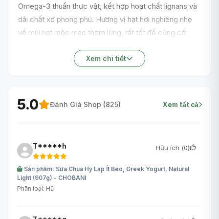
Omega-3 thuần thực vật, kết hợp hoạt chất lignans và
dải chất xơ phong phú. Hương vị hạt hơi nghiêng nhẹ
về mùi hạt mộc mạc thơm lừng, rất tốt để củng cố
hoạt động dạ dày và giữ sức đề kháng mạnh mẽ.
Xem chi tiết
5.0
Đánh Giá Shop (
825
)
Xem tất cả
T*****h
Hữu ích (
0
)
Sản phẩm: Sữa Chua Hy Lạp Ít Béo, Greek Yogurt, Natural
Light (907g) - CHOBANI
Phân loại: Hũ