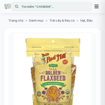
Tìm kiếm "CHOBANI"...
Trang chủ
Danh mục
Trái cây & Rau củ
Hạt, Đậu
>
>
>