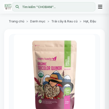
Tìm kiếm "CHOBANI"...
Trang chủ
Danh mục
Trái cây & Rau củ
Hạt, Đậu
>
>
>