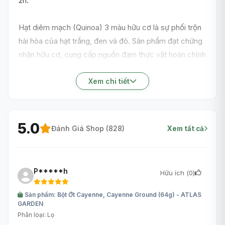
2h.
Hạt diêm mạch (Quinoa) 3 màu hữu cơ là sự phối trộn
hài hòa của hạt trắng, đen và đỏ. Sản phẩm đạt chứng
nhận hữu cơ, cung cấp nguồn đạm thực vật hoàn chỉnh
với 9 loại axit amin thiết yếu. Cấu trúc dai giòn và vị
ngọt bùi nhẹ nhàng của Quinoa mang lại trải nghiệm
Xem chi tiết
ngon miệng. Gói 500g tiện lợi dùng để thay thế cơm
trắng hằng ngày, hỗ trợ chế độ ăn lành mạnh.
5.0
Đánh Giá Shop (
828
)
Xem tất cả
P*****h
Hữu ích (
0
)
Sản phẩm: Bột Ớt Cayenne, Cayenne Ground (64g) - ATLAS
GARDEN
Phân loại: Lọ