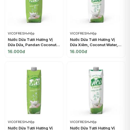
VICOFRESH
•
Hộp
VICOFRESH
•
Hộp
Nước Dừa Tươi Hương Vị
Nước Dừa Tươi Hương Vị
Dừa Dứa, Pandan Coconut
Dừa Xiêm, Coconut Water,
Water, 11.2 fl oz (330ml) -
11.2 fl oz (330ml) -
16.000đ
16.000đ
VICOFRESH
VICOFRESH
VICOFRESH
•
Hộp
VICOFRESH
•
Hộp
Nước Dừa Tươi Hương Vị
Nước Dừa Tươi Hương Vị