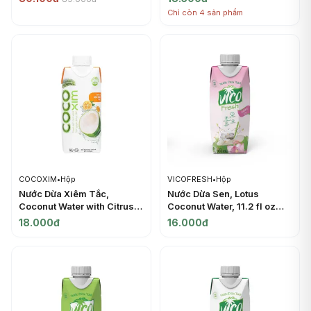
Chỉ còn 4 sản phẩm
COCOXIM
•
Hộp
VICOFRESH
•
Hộp
Nước Dừa Xiêm Tắc,
Nước Dừa Sen, Lotus
Coconut Water with Citrus
Coconut Water, 11.2 fl oz
Juice (330ml) - COCOXIM
(330ml) - VICOFRESH
18.000đ
16.000đ