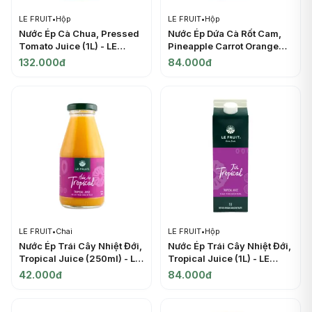
LE FRUIT
•
Hộp
LE FRUIT
•
Hộp
Nước Ép Cà Chua, Pressed
Nước Ép Dứa Cà Rốt Cam,
Tomato Juice (1L) - LE
Pineapple Carrot Orange
FRUIT
Juice (1L) - LE FRUIT
132.000đ
84.000đ
LE FRUIT
•
Chai
LE FRUIT
•
Hộp
Nước Ép Trái Cây Nhiệt Đới,
Nước Ép Trái Cây Nhiệt Đới,
Tropical Juice (250ml) - LE
Tropical Juice (1L) - LE
FRUIT
FRUIT
42.000đ
84.000đ