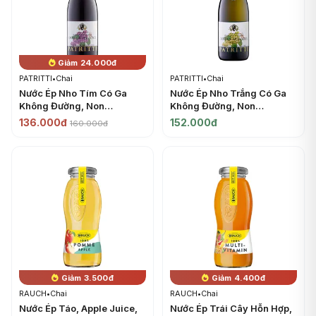
Giảm 24.000đ
PATRITTI
•
Chai
PATRITTI
•
Chai
Nước Ép Nho Tím Có Ga
Nước Ép Nho Trắng Có Ga
Không Đường, Non
Không Đường, Non
Alcoholic Sparkling Natural
Alcoholic Sparkling Natural
136.000đ
152.000đ
160.000đ
Dark Grape Juice (750ml) -
Golden Muscatel Grape
PATRITTI
Juice (750ml) - PATRITTI
Giảm 3.500đ
Giảm 4.400đ
RAUCH
•
Chai
RAUCH
•
Chai
Nước Ép Táo, Apple Juice,
Nước Ép Trái Cây Hỗn Hợp,