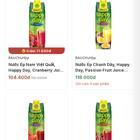
Giảm 11.600đ
RAUCH
•
Hộp
RAUCH
•
Hộp
Nước Ép Nam Việt Quất,
Nước Ép Chanh Dây, Happy
Happy Day, Cranberry Juice
Day, Passion Fruit Juice
(1L) - RAUCH
(1L) - RAUCH
104.400đ
118.000đ
116.000đ
Chỉ còn 3 sản phẩm