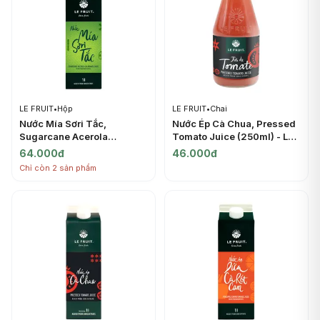
LE FRUIT
•
Hộp
LE FRUIT
•
Chai
Nước Mía Sơri Tắc,
Nước Ép Cà Chua, Pressed
Sugarcane Acerola
Tomato Juice (250ml) - LE
Calamansi Juice (1L) - LE
FRUIT
64.000đ
46.000đ
FRUIT
Chỉ còn 2 sản phẩm