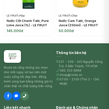
LE FRUIT
•
Hộp
LE FRUIT
•
Chai
Nước Cốt Chanh Tươi, Pure
Nước Cam Tươi, Orange
Lime Juice (1L) - LE FRUIT
Juice (250ml) - LE FRUIT
145.000đ
50.000đ
Thông tin liên hệ
237 - 239 - 241 Nguyễn Công
Trứ, P.Bến Thành, TP.HCM
Roots tin rằng những lựa chọn
082 333 6868
nhỏ mỗi ngày sẽ tạo nên một
shop@roots.vn
cuộc sống tốt đẹp hơn, đồng
07:00 - 21:00 (Thứ 2 - Chủ
hành cùng bạn bằng những giá trị
Nhật)
chân thật và chất lượng bền vững.
Liên kết nhanh
Đánh giá & Chứng nhận