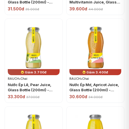
Glass Bottle (200ml) -
Multivitamin Juice, Glass
RAUCH
Bottle (200ml) - RAUCH
31.500đ
39.600đ
35.000đ
44.000đ
Giảm 3.700đ
Giảm 3.400đ
RAUCH
•
Chai
RAUCH
•
Chai
Nước Ép Lê, Pear Juice,
Nước Ép Mơ, Apricot Juice,
Glass Bottle (200ml) -
Glass Bottle (200ml) -
RAUCH
RAUCH
33.300đ
30.600đ
37.000đ
34.000đ