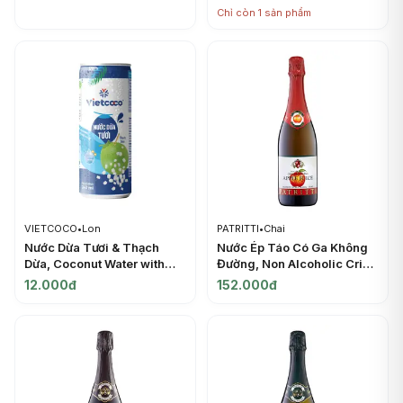
Strawberry Juice, No
Chỉ còn 1 sản phẩm
Added Sugar, 33.8 fl oz (1L)
- HORTEX
VIETCOCO
•
Lon
PATRITTI
•
Chai
Nước Dừa Tươi & Thạch
Nước Ép Táo Có Ga Không
Dừa, Coconut Water with
Đường, Non Alcoholic Crisp
Nata de Coco (240ml) -
Crackling Apple Juice
12.000đ
152.000đ
VIETCOCO
(750ml) - PATRITTI