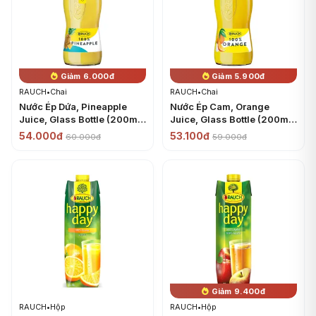
Giảm 6.000đ
Giảm 5.900đ
RAUCH
•
Chai
RAUCH
•
Chai
Nước Ép Dứa, Pineapple
Nước Ép Cam, Orange
Juice, Glass Bottle (200ml)
Juice, Glass Bottle (200ml)
- RAUCH
- RAUCH
54.000đ
53.100đ
60.000đ
59.000đ
Giảm 9.400đ
RAUCH
•
Hộp
RAUCH
•
Hộp