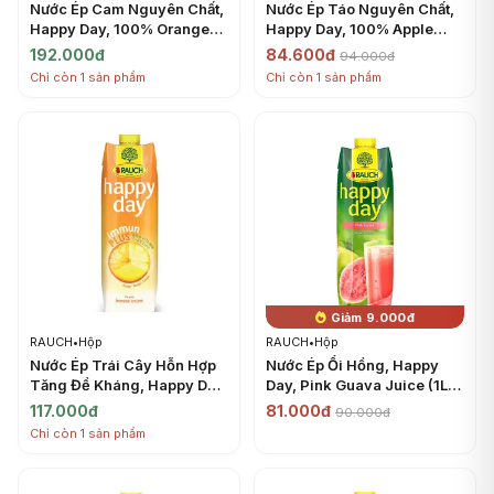
Nước Ép Cam Nguyên Chất,
Nước Ép Táo Nguyên Chất,
Happy Day, 100% Orange
Happy Day, 100% Apple
Juice (1L) - RAUCH
Juice (1L) - RAUCH
192.000đ
84.600đ
94.000đ
Chỉ còn 1 sản phẩm
Chỉ còn 1 sản phẩm
Giảm 9.000đ
RAUCH
•
Hộp
RAUCH
•
Hộp
Nước Ép Trái Cây Hỗn Hợp
Nước Ép Ổi Hồng, Happy
Tăng Đề Kháng, Happy Day,
Day, Pink Guava Juice (1L) -
Immun Plus Fruit Juice (1L)
RAUCH
117.000đ
81.000đ
90.000đ
- RAUCH
Chỉ còn 1 sản phẩm