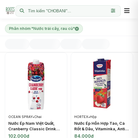
Tìm kiếm "CHOBANI"...
Phân nhóm "Nước trái cây, rau củ"
OCEAN SPRAY
•
Chai
HORTEX
•
Hộp
Nước Ép Nam Việt Quất,
Nước Ép Hỗn Hợp Táo, Cà
Cranberry Classic Drink
Rốt & Dâu, Vitaminka, Anti-
(1L) - OCEAN SPRAY
Oxidation, Apple Carrot
102.000đ
84.000đ