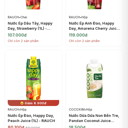
RAUCH
•
Chai
RAUCH
•
Hộp
Nước Ép Dâu Tây, Happy
Nước Ép Anh Đào, Happy
Day, Strawberry (1L) -
Day, Amarena Cherry Juice
RAUCH
(1L) - RAUCH
107.000đ
119.000đ
Chỉ còn 2 sản phẩm
Chỉ còn 2 sản phẩm
Giảm 8.900đ
RAUCH
•
Hộp
COCOXIM
•
Hộp
Nước Ép Đào, Happy Day,
Nước Dừa Dứa Non Bến Tre,
Peach Juice (1L) - RAUCH
Pandan Coconut Juice
(330ml) - COCOXIM
80.100đ
18.500đ
89.000đ