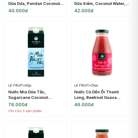
Dừa Dứa, Pandan Coconut
Dừa Xiêm, Coconut Water,
Water, 33.8 fl oz (1000ml) -
33.8 fl oz (1000ml) -
40.000đ
42.000đ
VICOFRESH
VICOFRESH
LE FRUIT
•
Hộp
LE FRUIT
•
Chai
Nước Mía Dừa Tắc,
Nước Củ Dền Ổi Thanh
Sugarcane Coconut
Long, Beetroot Guava
Calamansi Juice (1L) - LE
Dragon Fruit Nectar (250ml)
76.000đ
46.000đ
FRUIT
- LE FRUIT
Chỉ còn 3 sản phẩm